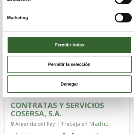
MAGMA
TRATAMIENTOS, S.L.U.
Marketing
Massalfassar | Trabaja en
Valencia/València
Actividades que desarrollan:
Recuperación,
Permitir todas
Almacenamiento, Transporte, Eliminación
Sectores:
Aceites, Suelos Contaminados,
Aceites Vegetales, Acidos, Disolventes,
Permitir la selección
Equipos Electronicos, Lodos, Pilas, Vidrio,
Metales, Papel, Plasticos, Textiles
Denegar
CONTRATAS Y SERVICIOS
COSERSA, S.A.
Madrid
Arganda del Rey | Trabaja en