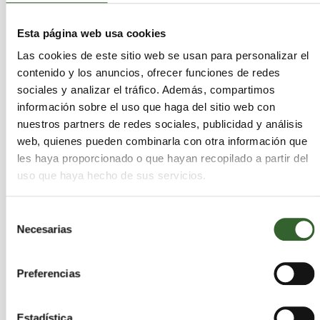
Esta página web usa cookies
GESTORA DE RESIDUOS 2010,
Las cookies de este sitio web se usan para personalizar el
S.L. (EUROPEA CRT)
contenido y los anuncios, ofrecer funciones de redes
Murcia
Cartagena | Trabaja en
sociales y analizar el tráfico. Además, compartimos
información sobre el uso que haga del sitio web con
Actividades que desarrollan:
Recuperación,
nuestros partners de redes sociales, publicidad y análisis
Almacenamiento
web, quienes pueden combinarla con otra información que
Sectores:
Aceites, Suelos Contaminados,
les haya proporcionado o que hayan recopilado a partir del
Aceites Vegetales, Acidos, RCD, Disolventes,
uso que haya hecho de sus servicios.
Equipos Electronicos, Lodos, Madera, PCBS,
Pilas, Quimicos, Sanitarios, Suelos
Selección
Contaminados, Aceites Vegetales, VFU, Vidrio,
Necesarias
de
Alimentarios, Caucho, Metales, Papel,
Plasticos, Textiles
consentimiento
Preferencias
Estadística