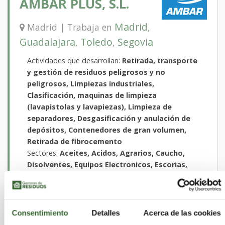
AMBAR PLUS, S.L.
Madrid
Madrid | Trabaja en
,
Guadalajara
Toledo
Segovia
,
,
Actividades que desarrollan:
Retirada, transporte
y gestión de residuos peligrosos y no
peligrosos, Limpiezas industriales,
Clasificación, maquinas de limpieza
(lavapistolas y lavapiezas), Limpieza de
separadores, Desgasificación y anulación de
depósitos, Contenedores de gran volumen,
Retirada de fibrocemento
Sectores:
Aceites, Acidos, Agrarios, Caucho,
Disolventes, Equipos Electronicos, Escorias,
Lodos, Madera, Metales, Plasticos, Quimicos,
RCD, Sanitarios, Suelos Contaminados, Pilas,
Textiles, Toner, VFU, Vidrio, Papel
Consentimiento
Detalles
Acerca de las cookies