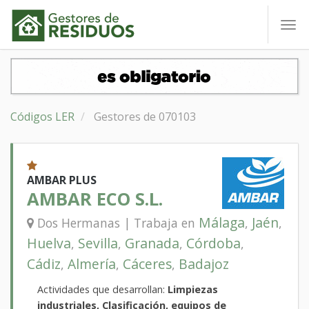
To
nav
Códigos LER
Gestores de 070103
AMBAR PLUS
AMBAR ECO S.L.
Málaga
Jaén
Dos Hermanas | Trabaja en
,
,
Huelva
Sevilla
Granada
Córdoba
,
,
,
,
Cádiz
Almería
Cáceres
Badajoz
,
,
,
Actividades que desarrollan:
Limpiezas
industriales, Clasificación, equipos de