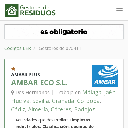
To
nav
Códigos LER
Gestores de 070411
AMBAR PLUS
AMBAR ECO S.L.
Málaga
Jaén
Dos Hermanas | Trabaja en
,
,
Huelva
Sevilla
Granada
Córdoba
,
,
,
,
Cádiz
Almería
Cáceres
Badajoz
,
,
,
Actividades que desarrollan:
Limpiezas
industriales, Clasificación, equipos de