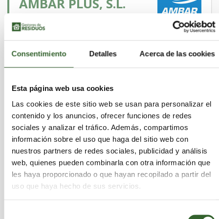
AMBAR PLUS, S.L.
Madrid
Madrid | Trabaja en
,
Guadalajara
Toledo
Segovia
,
,
Consentimiento
Detalles
Acerca de las cookies
Actividades que desarrollan:
Retirada, transporte
y gestión de residuos peligrosos y no
peligrosos, Limpiezas industriales,
Esta página web usa cookies
Clasificación, maquinas de limpieza
(lavapistolas y lavapiezas), Limpieza de
Las cookies de este sitio web se usan para personalizar el
separadores, Desgasificación y anulación de
contenido y los anuncios, ofrecer funciones de redes
depósitos, Contenedores de gran volumen,
sociales y analizar el tráfico. Además, compartimos
Retirada de fibrocemento
información sobre el uso que haga del sitio web con
Sectores:
Aceites, Acidos, Agrarios, Caucho,
nuestros partners de redes sociales, publicidad y análisis
Disolventes, Equipos Electronicos, Escorias,
web, quienes pueden combinarla con otra información que
Lodos, Madera, Metales, Plasticos, Quimicos,
les haya proporcionado o que hayan recopilado a partir del
RCD, Sanitarios, Suelos Contaminados, Pilas,
uso que haya hecho de sus servicios.
Textiles, Toner, VFU, Vidrio, Papel
Selección