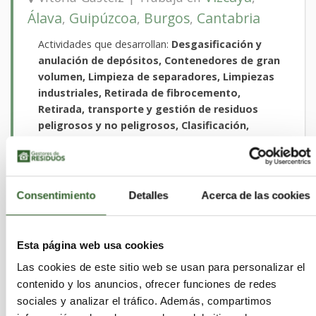
Álava
Guipúzcoa
Burgos
Cantabria
,
,
,
Actividades que desarrollan:
Desgasificación y
anulación de depósitos, Contenedores de gran
volumen, Limpieza de separadores, Limpiezas
industriales, Retirada de fibrocemento,
Retirada, transporte y gestión de residuos
peligrosos y no peligrosos, Clasificación,
maquinas de limpieza (lavapistolas y
lavapiezas)
Sectores:
Aceites, Acidos, Agrarios, Caucho,
Disolventes, Equipos Electronicos, Escorias,
Consentimiento
Detalles
Acerca de las cookies
Lodos, Madera, Metales, Papel, Pilas,
Plasticos, Quimicos, RCD, Sanitarios, Suelos
Contaminados, Textiles, Toner, VFU, Vidrio
Esta página web usa cookies
Las cookies de este sitio web se usan para personalizar el
contenido y los anuncios, ofrecer funciones de redes
sociales y analizar el tráfico. Además, compartimos