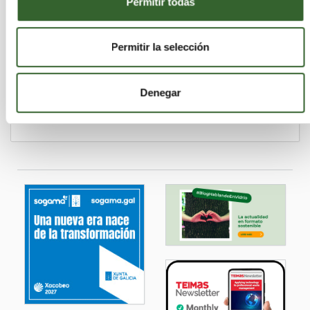
Permitir todas
PLANTA DE COMPOSTAJE 'ELS
SOTS'
Permitir la selección
Barcelona
Centelles | Trabaja en
Denegar
Actividades que desarrollan:
Recuperación,
Compost