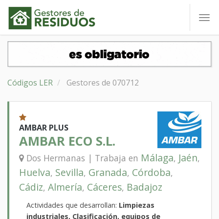
To
nav
Códigos LER
Gestores de 070712
AMBAR PLUS
AMBAR ECO S.L.
Málaga
Jaén
Dos Hermanas | Trabaja en
,
,
Huelva
Sevilla
Granada
Córdoba
,
,
,
,
Cádiz
Almería
Cáceres
Badajoz
,
,
,
Actividades que desarrollan:
Limpiezas
industriales, Clasificación, equipos de