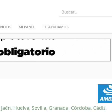
NCIOS
MI PANEL
TE AYUDAMOS
Jaén
Huelva
Sevilla
Granada
Córdoba
Cádiz
,
,
,
,
,
,
,