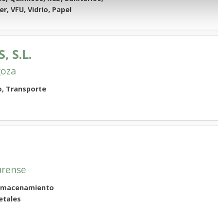
r, VFU, Vidrio, Papel
 S.L.
goza
, Transporte
rense
Almacenamiento
etales