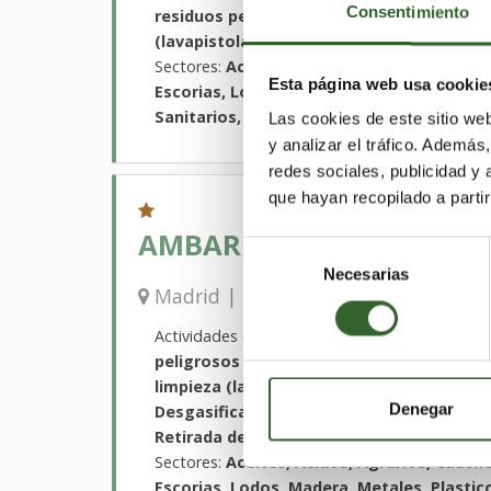
Consentimiento
residuos peligrosos y no peligrosos, Clas
(lavapistolas y lavapiezas)
Sectores:
Aceites, Acidos, Agrarios, Caucho
Esta página web usa cookie
Escorias, Lodos, Madera, Metales, Papel, P
Sanitarios, Suelos Contaminados, Textiles
Las cookies de este sitio we
y analizar el tráfico. Ademá
redes sociales, publicidad y
que hayan recopilado a parti
AMBAR PLUS, S.L.
Selección
Necesarias
de
Madrid
Guada
Madrid | Trabaja en
,
consentimiento
Actividades que desarrollan:
Retirada, trans
peligrosos y no peligrosos, Limpiezas indu
limpieza (lavapistolas y lavapiezas), Limp
Denegar
Desgasificación y anulación de depósito
Retirada de fibrocemento
Sectores:
Aceites, Acidos, Agrarios, Caucho
Escorias, Lodos, Madera, Metales, Plastic