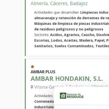
Almería
Cáceres
Badajoz
,
,
Actividades que desarrollan:
Limpiezas indust
almacenaje y retención de derrames de re
Máquinas de limpieza de piezas industrial
de residuos peligrosos y no peligrosos
Sectores:
Acidos, Agrarios, Caucho, Disolve
Escorias, Lodos, Aceites, Madera, Papel, P
Sanitarios, Suelos Contaminados, Textiles
AMBAR PLUS
AMBAR HONDAKIN, S.L.
Vizcaya
Vitoria-Gasteiz | Trabaja en
Actividades que desarrollan:
Desgasificación
Contenedores de gran volumen, Limpieza 
industriales, Retirada de fibrocemento, R