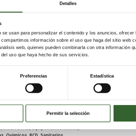
Detalles
ificación, maquinas de limpieza
, Disolventes, Equipos Electronicos,
s
ilas, Plasticos, Quimicos, RCD,
, Toner, VFU, Vidrio
b se usan para personalizar el contenido y los anuncios, ofrecer
s, compartimos información sobre el uso que haga del sitio web 
 análisis web, quienes pueden combinarla con otra información q
r del uso que haya hecho de sus servicios.
Preferencias
Estadística
lajara
Toledo
Segovia
,
,
porte y gestión de residuos
striales, Clasificación, maquinas de
ieza de separadores,
Permitir la selección
s, Contenedores de gran volumen,
, Disolventes, Equipos Electronicos,
os, Quimicos, RCD, Sanitarios,