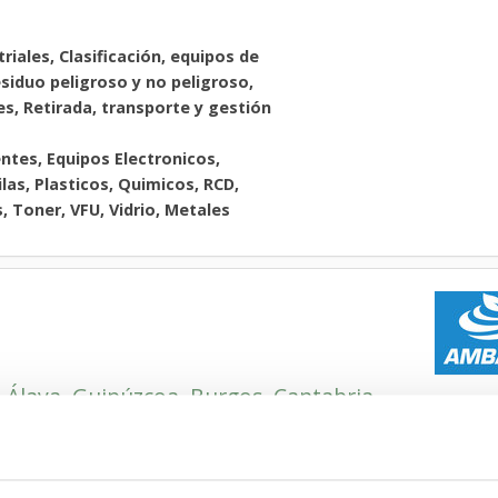
riales, Clasificación, equipos de
siduo peligroso y no peligroso,
es, Retirada, transporte y gestión
ntes, Equipos Electronicos,
ilas, Plasticos, Quimicos, RCD,
, Toner, VFU, Vidrio, Metales
Álava
Guipúzcoa
Burgos
Cantabria
,
,
,
,
 y anulación de depósitos,
de separadores, Limpiezas
etirada, transporte y gestión de