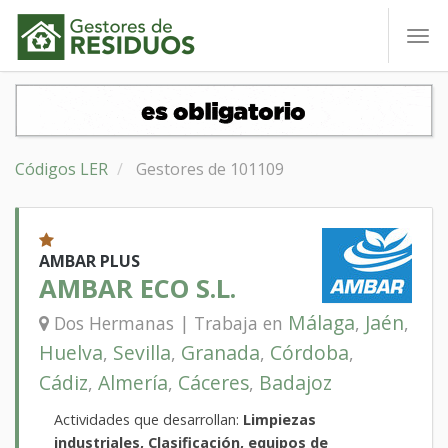
To
nav
Códigos LER
Gestores de 101109
AMBAR PLUS
AMBAR ECO S.L.
Málaga
Jaén
Dos Hermanas | Trabaja en
,
,
Huelva
Sevilla
Granada
Córdoba
,
,
,
,
Cádiz
Almería
Cáceres
Badajoz
,
,
,
Actividades que desarrollan:
Limpiezas
industriales, Clasificación, equipos de