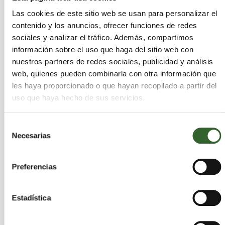
AMBAR PLUS, S.L.
Las cookies de este sitio web se usan para personalizar el
Madrid
contenido y los anuncios, ofrecer funciones de redes
Madrid | Trabaja en
,
sociales y analizar el tráfico. Además, compartimos
Guadalajara
Toledo
Segovia
,
,
información sobre el uso que haga del sitio web con
Actividades que desarrollan:
Retirada, transporte
nuestros partners de redes sociales, publicidad y análisis
y gestión de residuos peligrosos y no
web, quienes pueden combinarla con otra información que
peligrosos, Limpiezas industriales,
les haya proporcionado o que hayan recopilado a partir del
Clasificación, maquinas de limpieza
uso que haya hecho de sus servicios.
(lavapistolas y lavapiezas), Limpieza de
separadores, Desgasificación y anulación de
Selección
depósitos, Contenedores de gran volumen,
Necesarias
de
Retirada de fibrocemento
consentimiento
Sectores:
Aceites, Acidos, Agrarios, Caucho,
Disolventes, Equipos Electronicos, Escorias,
Preferencias
Lodos, Madera, Metales, Plasticos, Quimicos,
RCD, Sanitarios, Suelos Contaminados, Pilas,
Estadística
Textiles, Toner, VFU, Vidrio, Papel