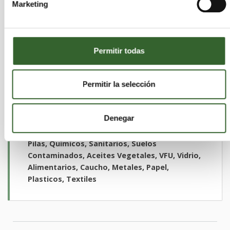
Marketing
GESTORA DE RESIDUOS 2010,
S.L. (EUROPEA CRT)
Permitir todas
Murcia
Cartagena | Trabaja en
Permitir la selección
Actividades que desarrollan:
Recuperación,
Almacenamiento
Sectores:
Aceites, Suelos Contaminados,
Denegar
Aceites Vegetales, Acidos, RCD, Disolventes,
Equipos Electronicos, Lodos, Madera, PCBS,
Pilas, Quimicos, Sanitarios, Suelos
Contaminados, Aceites Vegetales, VFU, Vidrio,
Alimentarios, Caucho, Metales, Papel,
Plasticos, Textiles