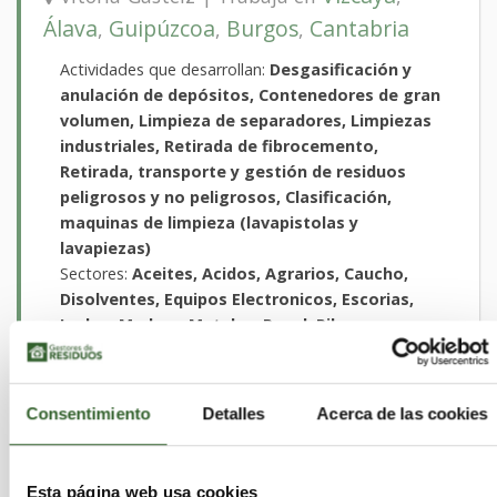
Álava
Guipúzcoa
Burgos
Cantabria
,
,
,
Actividades que desarrollan:
Desgasificación y
anulación de depósitos, Contenedores de gran
volumen, Limpieza de separadores, Limpiezas
industriales, Retirada de fibrocemento,
Retirada, transporte y gestión de residuos
peligrosos y no peligrosos, Clasificación,
maquinas de limpieza (lavapistolas y
lavapiezas)
Sectores:
Aceites, Acidos, Agrarios, Caucho,
Disolventes, Equipos Electronicos, Escorias,
Lodos, Madera, Metales, Papel, Pilas,
Plasticos, Quimicos, RCD, Sanitarios, Suelos
Contaminados, Textiles, Toner, VFU, Vidrio
Consentimiento
Detalles
Acerca de las cookies
Esta página web usa cookies