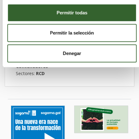
GESTAN
Permitir todas
MEDIOAMBIENTAL,
S.L. - SOBRADO
Permitir la selección
Coruña (A)
Sobrado | Trabaja en
Actividades que desarrollan:
Recuperación,
Denegar
Almacenamiento, Transporte, Eliminación,
Contenedores
Sectores:
RCD