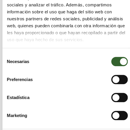
AMBAR PLUS, S.L.
sociales y analizar el tráfico. Además, compartimos
información sobre el uso que haga del sitio web con
Madrid
Madrid | Trabaja en
,
nuestros partners de redes sociales, publicidad y análisis
Guadalajara
Toledo
Segovia
,
,
web, quienes pueden combinarla con otra información que
les haya proporcionado o que hayan recopilado a partir del
Actividades que desarrollan:
Retirada, transporte
uso que haya hecho de sus servicios.
y gestión de residuos peligrosos y no
peligrosos, Limpiezas industriales,
Clasificación, maquinas de limpieza
Selección
Necesarias
(lavapistolas y lavapiezas), Limpieza de
de
separadores, Desgasificación y anulación de
consentimiento
depósitos, Contenedores de gran volumen,
Preferencias
Retirada de fibrocemento
Sectores:
Aceites, Acidos, Agrarios, Caucho,
Disolventes, Equipos Electronicos, Escorias,
Estadística
Lodos, Madera, Metales, Plasticos, Quimicos,
RCD, Sanitarios, Suelos Contaminados, Pilas,
Textiles, Toner, VFU, Vidrio, Papel
Marketing