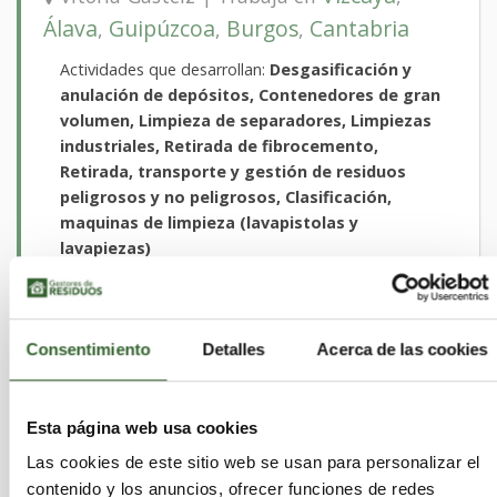
Álava
Guipúzcoa
Burgos
Cantabria
,
,
,
Actividades que desarrollan:
Desgasificación y
anulación de depósitos, Contenedores de gran
volumen, Limpieza de separadores, Limpiezas
industriales, Retirada de fibrocemento,
Retirada, transporte y gestión de residuos
peligrosos y no peligrosos, Clasificación,
maquinas de limpieza (lavapistolas y
lavapiezas)
Sectores:
Aceites, Acidos, Agrarios, Caucho,
Disolventes, Equipos Electronicos, Escorias,
Lodos, Madera, Metales, Papel, Pilas,
Consentimiento
Detalles
Acerca de las cookies
Plasticos, Quimicos, RCD, Sanitarios, Suelos
Contaminados, Textiles, Toner, VFU, Vidrio
Esta página web usa cookies
Las cookies de este sitio web se usan para personalizar el
contenido y los anuncios, ofrecer funciones de redes