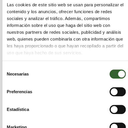
Las cookies de este sitio web se usan para personalizar el
contenido y los anuncios, ofrecer funciones de redes
sociales y analizar el tráfico. Además, compartimos
AMBAR PLUS, S.L.
información sobre el uso que haga del sitio web con
nuestros partners de redes sociales, publicidad y análisis
Madrid
Madrid | Trabaja en
,
web, quienes pueden combinarla con otra información que
Guadalajara
Toledo
Segovia
,
,
les haya proporcionado o que hayan recopilado a partir del
uso que haya hecho de sus servicios.
Actividades que desarrollan:
Retirada, transporte
y gestión de residuos peligrosos y no
Selección
peligrosos, Limpiezas industriales,
Necesarias
de
Clasificación, maquinas de limpieza
consentimiento
(lavapistolas y lavapiezas), Limpieza de
separadores, Desgasificación y anulación de
Preferencias
depósitos, Contenedores de gran volumen,
Retirada de fibrocemento
Sectores:
Aceites, Acidos, Agrarios, Caucho,
Estadística
Disolventes, Equipos Electronicos, Escorias,
Lodos, Madera, Metales, Plasticos, Quimicos,
Marketing