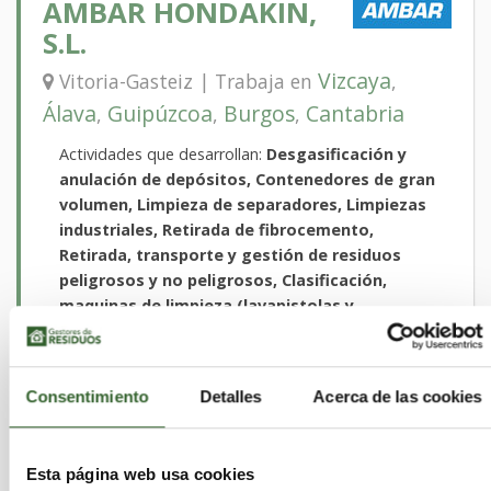
AMBAR HONDAKIN,
S.L.
Vizcaya
Vitoria-Gasteiz | Trabaja en
,
Álava
Guipúzcoa
Burgos
Cantabria
,
,
,
Actividades que desarrollan:
Desgasificación y
anulación de depósitos, Contenedores de gran
volumen, Limpieza de separadores, Limpiezas
industriales, Retirada de fibrocemento,
Retirada, transporte y gestión de residuos
peligrosos y no peligrosos, Clasificación,
maquinas de limpieza (lavapistolas y
lavapiezas)
Sectores:
Aceites, Acidos, Agrarios, Caucho,
Disolventes, Equipos Electronicos, Escorias,
Consentimiento
Detalles
Acerca de las cookies
Lodos, Madera, Metales, Papel, Pilas,
Plasticos, Quimicos, RCD, Sanitarios, Suelos
Contaminados, Textiles, Toner, VFU, Vidrio
Esta página web usa cookies