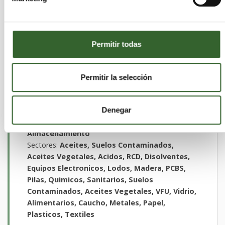
RCD, Sanitarios, Suelos Contaminados, Pilas,
Textiles, Toner, VFU, Vidrio, Papel
Permitir todas
GESTORA DE RESIDUOS 2010,
Permitir la selección
S.L. (EUROPEA CRT)
Murcia
Cartagena | Trabaja en
Denegar
Actividades que desarrollan:
Recuperación,
Almacenamiento
Sectores:
Aceites, Suelos Contaminados,
Aceites Vegetales, Acidos, RCD, Disolventes,
Equipos Electronicos, Lodos, Madera, PCBS,
Pilas, Quimicos, Sanitarios, Suelos
Contaminados, Aceites Vegetales, VFU, Vidrio,
Alimentarios, Caucho, Metales, Papel,
Plasticos, Textiles