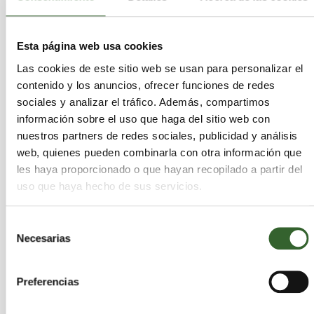
Vizcaya
Vitoria-Gasteiz | Trabaja en
,
Álava
Guipúzcoa
Burgos
Cantabria
,
,
,
Esta página web usa cookies
Las cookies de este sitio web se usan para personalizar el
Actividades que desarrollan:
Desgasificación y
anulación de depósitos, Contenedores de gran
contenido y los anuncios, ofrecer funciones de redes
volumen, Limpieza de separadores, Limpiezas
sociales y analizar el tráfico. Además, compartimos
industriales, Retirada de fibrocemento,
información sobre el uso que haga del sitio web con
Retirada, transporte y gestión de residuos
nuestros partners de redes sociales, publicidad y análisis
peligrosos y no peligrosos, Clasificación,
web, quienes pueden combinarla con otra información que
maquinas de limpieza (lavapistolas y
les haya proporcionado o que hayan recopilado a partir del
lavapiezas)
uso que haya hecho de sus servicios.
Sectores:
Aceites, Acidos, Agrarios, Caucho,
Disolventes, Equipos Electronicos, Escorias,
Selección
Lodos, Madera, Metales, Papel, Pilas,
Necesarias
de
Plasticos, Quimicos, RCD, Sanitarios, Suelos
consentimiento
Contaminados, Textiles, Toner, VFU, Vidrio
Preferencias