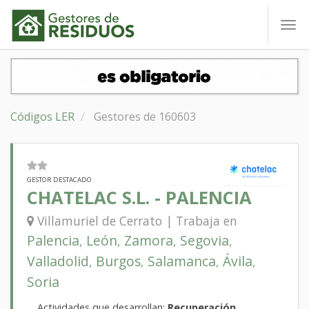
To
nav
Códigos LER
Gestores de 160603
GESTOR DESTACADO
CHATELAC S.L. - PALENCIA
Villamuriel de Cerrato | Trabaja en
Palencia
León
Zamora
Segovia
,
,
,
,
Valladolid
Burgos
Salamanca
Ávila
,
,
,
,
Soria
Actividades que desarrollan:
Recuperación,