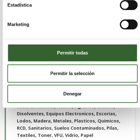
Estadística
AMBAR PLUS, S.L.
Marketing
Madrid
Madrid | Trabaja en
,
Guadalajara
Toledo
Segovia
,
,
Actividades que desarrollan:
Retirada, transporte
Permitir todas
y gestión de residuos peligrosos y no
peligrosos, Limpiezas industriales,
Clasificación, maquinas de limpieza
Permitir la selección
(lavapistolas y lavapiezas), Limpieza de
separadores, Desgasificación y anulación de
depósitos, Contenedores de gran volumen,
Denegar
Retirada de fibrocemento
Sectores:
Aceites, Acidos, Agrarios, Caucho,
Disolventes, Equipos Electronicos, Escorias,
Lodos, Madera, Metales, Plasticos, Quimicos,
RCD, Sanitarios, Suelos Contaminados, Pilas,
Textiles, Toner, VFU, Vidrio, Papel