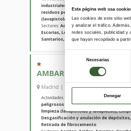
industriales, Retirada de fibrocemento, R
Esta página web usa cookie
residuos peligrosos y no peligrosos, Clas
Las cookies de este sitio we
(lavapistolas y lavapiezas)
y analizar el tráfico. Ademá
Sectores:
Aceites, Acidos, Agrarios, Caucho
Escorias, Lodos, Madera, Metales, Papel, P
redes sociales, publicidad y
Sanitarios, Suelos Contaminados, Textiles
que hayan recopilado a parti
Selección
Necesarias
de
consentimiento
AMBAR PLUS, S.L.
Madrid
Guada
Madrid | Trabaja en
,
Denegar
Actividades que desarrollan:
Retirada, trans
peligrosos y no peligrosos, Limpiezas indu
limpieza (lavapistolas y lavapiezas), Limp
Desgasificación y anulación de depósito
Retirada de fibrocemento