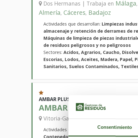
Málaga
Dos Hermanas | Trabaja en
Almería
Cáceres
Badajoz
,
,
Actividades que desarrollan:
Limpiezas indust
almacenaje y retención de derrames de re
Máquinas de limpieza de piezas industrial
de residuos peligrosos y no peligrosos
Sectores:
Acidos, Agrarios, Caucho, Disolve
Escorias, Lodos, Aceites, Madera, Papel, P
Sanitarios, Suelos Contaminados, Textiles
AMBAR PLUS
AMBAR HONDAKIN, S.L.
Vizcaya
Vitoria-Gasteiz | Trabaja en
Consentimiento
Actividades que desarrollan:
Desgasificación
Contenedores de gran volumen, Limpieza 