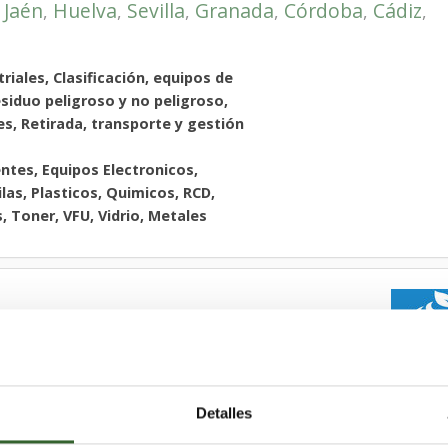
Jaén
Huelva
Sevilla
Granada
Córdoba
Cádiz
,
,
,
,
,
,
,
riales, Clasificación, equipos de
siduo peligroso y no peligroso,
es, Retirada, transporte y gestión
ntes, Equipos Electronicos,
ilas, Plasticos, Quimicos, RCD,
, Toner, VFU, Vidrio, Metales
Álava
Guipúzcoa
Burgos
Cantabria
,
,
,
,
Detalles
 y anulación de depósitos,
de separadores, Limpiezas