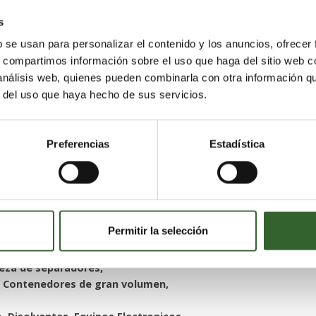
etirada, transporte y gestión de
s
ificación, maquinas de limpieza
b se usan para personalizar el contenido y los anuncios, ofrecer
s, compartimos información sobre el uso que haga del sitio web 
, Disolventes, Equipos Electronicos,
ilas, Plasticos, Quimicos, RCD,
 análisis web, quienes pueden combinarla con otra información q
, Toner, VFU, Vidrio
r del uso que haya hecho de sus servicios.
Preferencias
Estadística
lajara
Toledo
Segovia
,
,
Permitir la selección
porte y gestión de residuos
striales, Clasificación, maquinas de
ieza de separadores,
s, Contenedores de gran volumen,