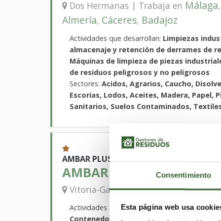
Málaga
Dos Hermanas | Trabaja en
Almería
Cáceres
Badajoz
,
,
Actividades que desarrollan:
Limpiezas indust
almacenaje y retención de derrames de re
Máquinas de limpieza de piezas industrial
de residuos peligrosos y no peligrosos
Sectores:
Acidos, Agrarios, Caucho, Disolve
Escorias, Lodos, Aceites, Madera, Papel, P
Sanitarios, Suelos Contaminados, Textiles
AMBAR PLUS
AMBAR HONDAKIN, S.L.
Consentimiento
Vizcaya
Vitoria-Gasteiz | Trabaja en
Actividades que desarrollan:
Desgasificación
Esta página web usa cookie
Contenedores de gran volumen, Limpieza 