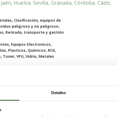
Jaén
Huelva
Sevilla
Granada
Córdoba
Cádiz
,
,
,
,
,
,
,
riales, Clasificación, equipos de
siduo peligroso y no peligroso,
es, Retirada, transporte y gestión
ntes, Equipos Electronicos,
ilas, Plasticos, Quimicos, RCD,
, Toner, VFU, Vidrio, Metales
Detalles
Álava
Guipúzcoa
Burgos
Cantabria
,
,
,
,
 y anulación de depósitos,
s
de separadores, Limpiezas