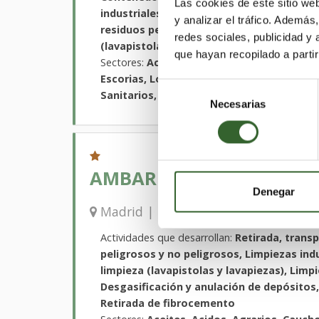
Las cookies de este sitio we
industriales, Retirada de fibrocemento, R
y analizar el tráfico. Ademá
residuos peligrosos y no peligrosos, Clas
redes sociales, publicidad y
(lavapistolas y lavapiezas)
que hayan recopilado a parti
Sectores:
Aceites, Acidos, Agrarios, Caucho
Escorias, Lodos, Madera, Metales, Papel, P
Selección
Sanitarios, Suelos Contaminados, Textiles
Necesarias
de
consentimiento
AMBAR PLUS, S.L.
Denegar
Madrid
Guada
Madrid | Trabaja en
,
Actividades que desarrollan:
Retirada, trans
peligrosos y no peligrosos, Limpiezas indu
limpieza (lavapistolas y lavapiezas), Limp
Desgasificación y anulación de depósito
Retirada de fibrocemento