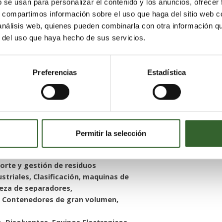
b se usan para personalizar el contenido y los anuncios, ofrecer
etirada, transporte y gestión de
s, compartimos información sobre el uso que haga del sitio web 
ificación, maquinas de limpieza
 análisis web, quienes pueden combinarla con otra información q
r del uso que haya hecho de sus servicios.
, Disolventes, Equipos Electronicos,
ilas, Plasticos, Quimicos, RCD,
, Toner, VFU, Vidrio
Preferencias
Estadística
Permitir la selección
lajara
Toledo
Segovia
,
,
porte y gestión de residuos
striales, Clasificación, maquinas de
ieza de separadores,
s, Contenedores de gran volumen,