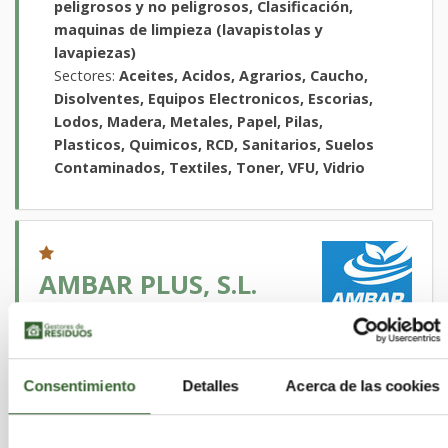
peligrosos y no peligrosos, Clasificación,
maquinas de limpieza (lavapistolas y
lavapiezas)
Sectores:
Aceites, Acidos, Agrarios, Caucho,
Disolventes, Equipos Electronicos, Escorias,
Lodos, Madera, Metales, Papel, Pilas,
Plasticos, Quimicos, RCD, Sanitarios, Suelos
Contaminados, Textiles, Toner, VFU, Vidrio
AMBAR PLUS, S.L.
Madrid
Madrid | Trabaja en
,
Guadalajara
Toledo
Segovia
,
,
Consentimiento
Detalles
Acerca de las cookies
Actividades que desarrollan:
Retirada, transporte
y gestión de residuos peligrosos y no
peligrosos, Limpiezas industriales,