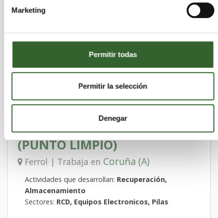
Almacenamiento
Marketing
Sectores:
Aceites, Suelos Contaminados,
Aceites Vegetales, Acidos, RCD, Disolventes,
Equipos Electronicos, Lodos, Madera, PCBS,
Pilas, Quimicos, Sanitarios, Suelos
Permitir todas
Contaminados, Aceites Vegetales, VFU, Vidrio,
Alimentarios, Caucho, Metales, Papel,
Permitir la selección
Plasticos, Textiles
Denegar
RECINOR - FERROL
(PUNTO LIMPIO)
Coruña (A)
Ferrol | Trabaja en
Actividades que desarrollan:
Recuperación,
Almacenamiento
Sectores:
RCD, Equipos Electronicos, Pilas