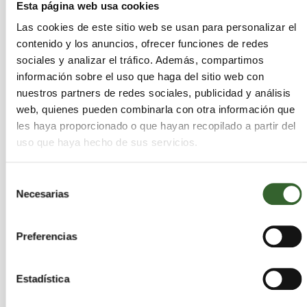
Esta página web usa cookies
Clasificación, maquinas de limpieza
Las cookies de este sitio web se usan para personalizar el
(lavapistolas y lavapiezas), Limpieza de
contenido y los anuncios, ofrecer funciones de redes
separadores, Desgasificación y anulación de
depósitos, Contenedores de gran volumen,
sociales y analizar el tráfico. Además, compartimos
Retirada de fibrocemento
información sobre el uso que haga del sitio web con
Sectores:
Aceites, Acidos, Agrarios, Caucho,
nuestros partners de redes sociales, publicidad y análisis
Disolventes, Equipos Electronicos, Escorias,
web, quienes pueden combinarla con otra información que
Lodos, Madera, Metales, Plasticos, Quimicos,
les haya proporcionado o que hayan recopilado a partir del
RCD, Sanitarios, Suelos Contaminados, Pilas,
uso que haya hecho de sus servicios.
Textiles, Toner, VFU, Vidrio, Papel
Selección
Necesarias
de
consentimiento
GESTORA DE RESIDUOS 2010,
Preferencias
S.L. (EUROPEA CRT)
Murcia
Cartagena | Trabaja en
Estadística
Actividades que desarrollan:
Recuperación,