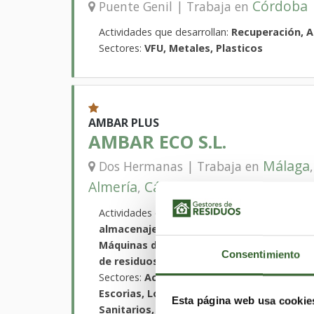
Córdoba
Puente Genil | Trabaja en
Actividades que desarrollan:
Recuperación, 
Sectores:
VFU, Metales, Plasticos
AMBAR PLUS
AMBAR ECO S.L.
Málaga
Dos Hermanas | Trabaja en
Almería
Cáceres
Badajoz
,
,
Actividades que desarrollan:
Limpiezas indust
almacenaje y retención de derrames de re
Máquinas de limpieza de piezas industrial
Consentimiento
de residuos peligrosos y no peligrosos
Sectores:
Acidos, Agrarios, Caucho, Disolve
Escorias, Lodos, Aceites, Madera, Papel, P
Esta página web usa cookie
Sanitarios, Suelos Contaminados, Textiles