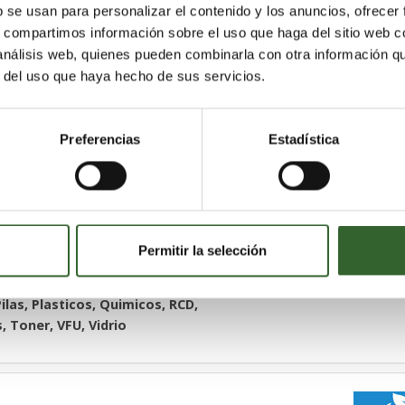
b se usan para personalizar el contenido y los anuncios, ofrecer
s, compartimos información sobre el uso que haga del sitio web 
 análisis web, quienes pueden combinarla con otra información q
r del uso que haya hecho de sus servicios.
Preferencias
Estadística
Álava
Guipúzcoa
Burgos
Cantabria
,
,
,
,
 y anulación de depósitos,
de separadores, Limpiezas
etirada, transporte y gestión de
ificación, maquinas de limpieza
Permitir la selección
, Disolventes, Equipos Electronicos,
ilas, Plasticos, Quimicos, RCD,
, Toner, VFU, Vidrio