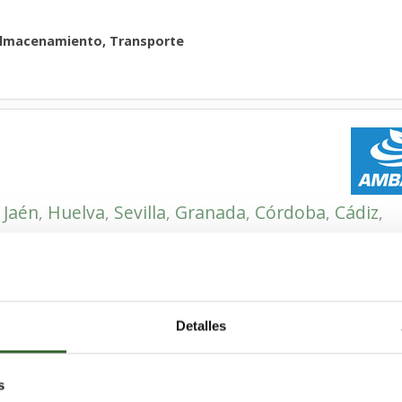
Almacenamiento, Transporte
Jaén
Huelva
Sevilla
Granada
Córdoba
Cádiz
,
,
,
,
,
,
,
riales, Clasificación, equipos de
siduo peligroso y no peligroso,
es, Retirada, transporte y gestión
Detalles
ntes, Equipos Electronicos,
ilas, Plasticos, Quimicos, RCD,
s
, Toner, VFU, Vidrio, Metales