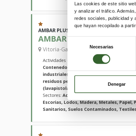
Las cookies de este sitio we
y analizar el tráfico. Ademá
redes sociales, publicidad y
que hayan recopilado a parti
AMBAR PLUS
AMBAR HONDAKIN, S.L.
Selección
Necesarias
de
Vizcaya
Vitoria-Gasteiz | Trabaja en
consentimiento
Actividades que desarrollan:
Desgasificación
Contenedores de gran volumen, Limpieza 
industriales, Retirada de fibrocemento, R
residuos peligrosos y no peligrosos, Clas
Denegar
(lavapistolas y lavapiezas)
Sectores:
Aceites, Acidos, Agrarios, Caucho
Escorias, Lodos, Madera, Metales, Papel, P
Sanitarios, Suelos Contaminados, Textiles