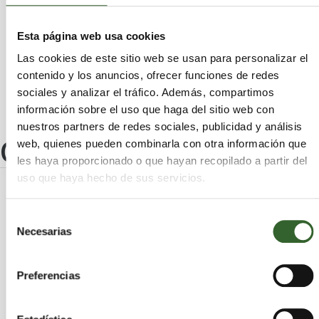
Cervià de Ter
Puigcerdà
Calonge
Castell-Platja d'Aro
Escala (L')
Esta página web usa cookies
Castelló d'Empúries
Colera
Las cookies de este sitio web se usan para personalizar el
Sant Jordi Desvalls
Albons
Massanes
contenido y los anuncios, ofrecer funciones de redes
sociales y analizar el tráfico. Además, compartimos
información sobre el uso que haga del sitio web con
nuestros partners de redes sociales, publicidad y análisis
Otros centros
web, quienes pueden combinarla con otra información que
les haya proporcionado o que hayan recopilado a partir del
uso que haya hecho de sus servicios.
FÀBREGA & SOBRERROCA,
Selección
RECUPERACIONS
Necesarias
de
INDUSTRIALS, S.L.
consentimiento
Girona
Preses (Les) | Trabaja en
Preferencias