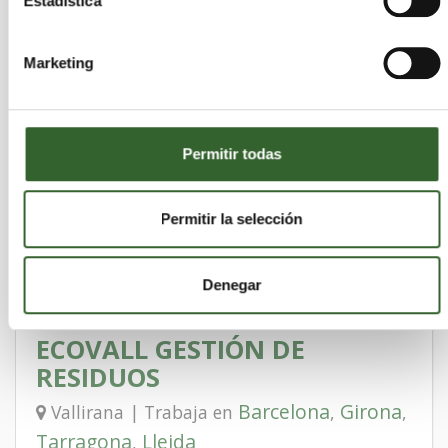
Estadística
DESBALLESTAMENTS POT, S.C.
Marketing
Girona
Llers | Trabaja en
Permitir todas
GENERACIÓ DE
TRACTAMENTS
MEDIAMBIENTALS, SL
Permitir la selección
Girona
Salt | Trabaja en
Denegar
ECOVALL GESTIÓN DE
RESIDUOS
Barcelona
Girona
Vallirana | Trabaja en
,
,
Tarragona
Lleida
,