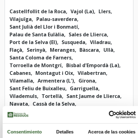
Castellfollit de la Roca
Vajol (La)
Llers
Vilajuïga
Palau-saverdera
Sant Julià del Llor i Bonmatí
Palau de Santa Eulàlia
Sales de Llierca
Port de la Selva (El)
Susqueda
Viladrau
Flaçà
Serinyà
Meranges
Bàscara
Ullà
Santa Coloma de Farners
Torroella de Montgrí
Bisbal d'Empordà (La)
Cabanes
Montagut i Oix
Vilabertran
Vilamalla
Armentera (L')
Girona
Sant Feliu de Buixalleu
Garriguella
Vilademuls
Tortellà
Sant Jaume de Llierca
Navata
Cassà de la Selva
Saus, Camallera i Llampaies
Maçanet de Cabrenys
Sant Pau de Segúries
Agullana
Camós
Sant Miquel de Fluvià
Consentimiento
Detalles
Acerca de las cookies
Avinyonet de Puigventós
Ventalló