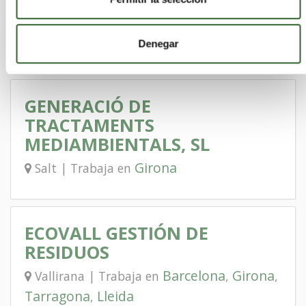
(DECSA)
Girona
Girona | Trabaja en
Denegar
GENERACIÓ DE
TRACTAMENTS
MEDIAMBIENTALS, SL
Girona
Salt | Trabaja en
ECOVALL GESTIÓN DE
RESIDUOS
Barcelona
Girona
Vallirana | Trabaja en
,
,
Tarragona
Lleida
,