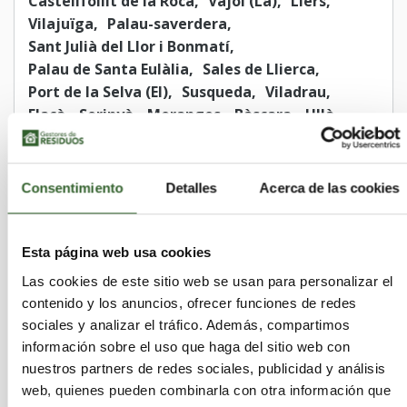
Castellfollit de la Roca
Vajol (La)
Llers
Vilajuïga
Palau-saverdera
Sant Julià del Llor i Bonmatí
Palau de Santa Eulàlia
Sales de Llierca
Port de la Selva (El)
Susqueda
Viladrau
Flaçà
Serinyà
Meranges
Bàscara
Ullà
Santa Coloma de Farners
Torroella de Montgrí
Bisbal d'Empordà (La)
Cabanes
Montagut i Oix
Vilabertran
Consentimiento
Detalles
Acerca de las cookies
Vilamalla
Armentera (L')
Girona
Sant Feliu de Buixalleu
Garriguella
Vilademuls
Tortellà
Sant Jaume de Llierca
Esta página web usa cookies
Navata
Cassà de la Selva
Las cookies de este sitio web se usan para personalizar el
Saus, Camallera i Llampaies
contenido y los anuncios, ofrecer funciones de redes
Maçanet de Cabrenys
Sant Pau de Segúries
sociales y analizar el tráfico. Además, compartimos
Agullana
Camós
Sant Miquel de Fluvià
información sobre el uso que haga del sitio web con
Avinyonet de Puigventós
Ventalló
nuestros partners de redes sociales, publicidad y análisis
Cervià de Ter
Puigcerdà
Calonge
web, quienes pueden combinarla con otra información que