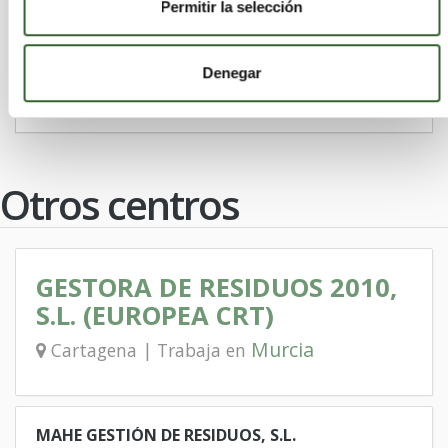
Cehegín
Mula
Abarán
Santomera
Permitir la selección
Puerto Lumbreras
Bullas
Fuente Álamo de Murcia
Ricote
Denegar
Villanueva del Río Segura
Albudeite
Otros centros
GESTORA DE RESIDUOS 2010,
S.L. (EUROPEA CRT)
Murcia
Cartagena | Trabaja en
MAHE GESTIÓN DE RESIDUOS, S.L.