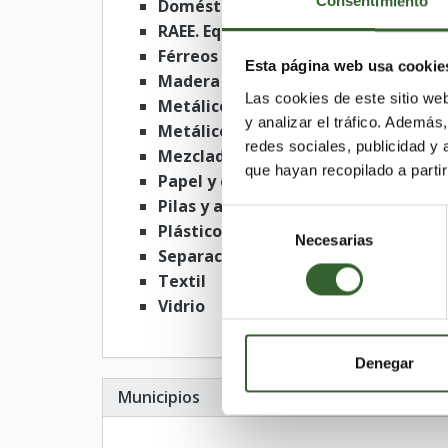
Consentimiento
Domésticos
RAEE. Equipos desechados
Férreos y no férreos
Esta página web usa cookie
Madera
Las cookies de este sitio we
Metálicos férreos
y analizar el tráfico. Ademá
Metálicos no férreos
redes sociales, publicidad y
Mezclados
que hayan recopilado a parti
Papel y cartón
Pilas y acumuladores
Selección
Plásticos
Necesarias
de
Separación
consentimiento
Textil
Vidrio
Denegar
Municipios