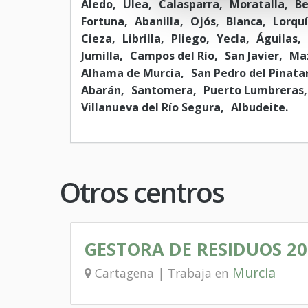
Aledo
Ulea
Calasparra
Moratalla
Be
Fortuna
Abanilla
Ojós
Blanca
Lorquí
Cieza
Librilla
Pliego
Yecla
Águilas
Jumilla
Campos del Río
San Javier
Ma
Alhama de Murcia
San Pedro del Pinata
Abarán
Santomera
Puerto Lumbreras
Villanueva del Río Segura
Albudeite
Otros centros
GESTORA DE RESIDUOS 201
Murcia
Cartagena | Trabaja en