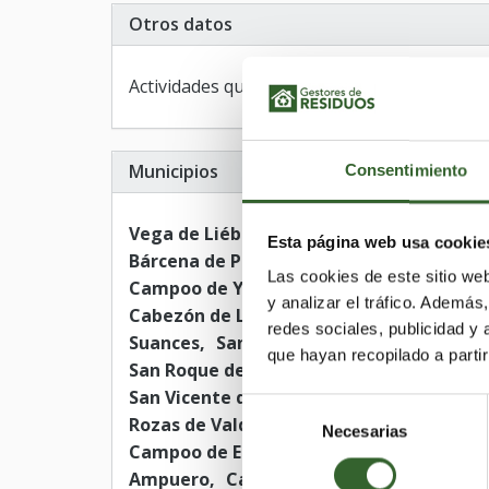
Otros datos
Actividades que desarrollan:
Transporte
Municipios
Consentimiento
Vega de Liébana
Solórzano
Rasines
L
Esta página web usa cookie
Bárcena de Pie de Concha
Argoños
Udí
Las cookies de este sitio we
Campoo de Yuso
Ruiloba
Santa Cruz d
y analizar el tráfico. Ademá
Cabezón de Liébana
San Pedro del Rom
redes sociales, publicidad y
Suances
Santa María de Cayón
Medio 
que hayan recopilado a parti
San Roque de Riomiera
Saro
Pesaguer
San Vicente de la Barquera
Tojos (Los)
Selección
Rozas de Valdearroyo (Las)
Santiurde d
Necesarias
de
Campoo de Enmedio
Santillana del Mar
consentimiento
Ampuero
Cartes
Villaescusa
Polacio