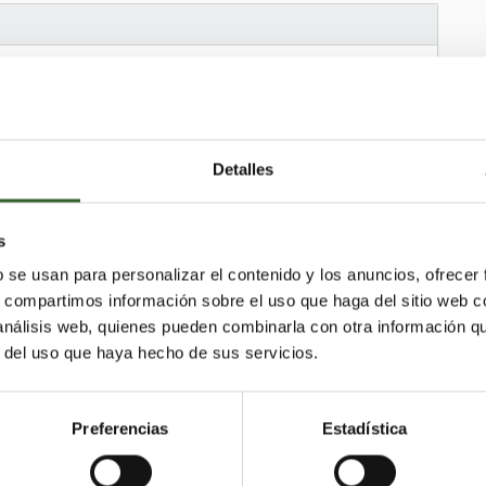
Detalles
uena
Ruente
Pesquera
s
as
Liendo
Herrerías
Escalante
b se usan para personalizar el contenido y los anuncios, ofrecer
e Bezana
Cabezón de la Sal
Cieza
s, compartimos información sobre el uso que haga del sitio web 
eral
Arredondo
Tresviso
Reocín
Colindres
 análisis web, quienes pueden combinarla con otra información q
Cudeyo
Torrelavega
Miera
r del uso que haya hecho de sus servicios.
o
Marina de Cudeyo
Lamasón
Anievas
Valle de Villaverde
e Reinosa
Valdeprado del Río
Preferencias
Estadística
Ribamontán al Mar
Polanco
Miengo
nes
Peñarrubia