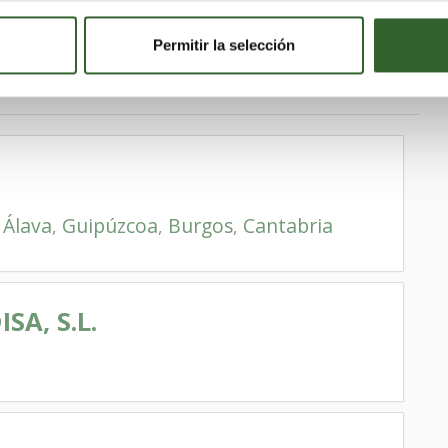
Permitir la selección
Álava
Guipúzcoa
Burgos
Cantabria
,
,
,
,
A, S.L.