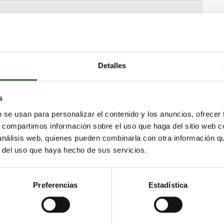
Detalles
uena
Ruente
Pesquera
s
as
Liendo
Herrerías
Escalante
b se usan para personalizar el contenido y los anuncios, ofrecer
e Bezana
Cabezón de la Sal
Cieza
s, compartimos información sobre el uso que haga del sitio web 
eral
Arredondo
Tresviso
Reocín
Colindres
 análisis web, quienes pueden combinarla con otra información q
Cudeyo
Torrelavega
Miera
r del uso que haya hecho de sus servicios.
o
Marina de Cudeyo
Lamasón
Anievas
Valle de Villaverde
e Reinosa
Valdeprado del Río
Preferencias
Estadística
Ribamontán al Mar
Polanco
Miengo
nes
Peñarrubia