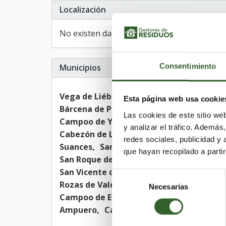
Localización
No existen datos de localización
Consentimiento
Municipios
Vega de Liébana
Solórzano
Rasines
L
Esta página web usa cookie
Bárcena de Pie de Concha
Argoños
Udí
Las cookies de este sitio we
Campoo de Yuso
Ruiloba
Santa Cruz d
y analizar el tráfico. Ademá
Cabezón de Liébana
San Pedro del Rom
redes sociales, publicidad y
Suances
Santa María de Cayón
Medio 
que hayan recopilado a parti
San Roque de Riomiera
Saro
Pesaguer
San Vicente de la Barquera
Tojos (Los)
Selección
Rozas de Valdearroyo (Las)
Santiurde d
Necesarias
de
Campoo de Enmedio
Santillana del Mar
consentimiento
Ampuero
Cartes
Villaescusa
Polacio