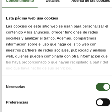
Consentimiento
Detalles
Acerca de las cookies
Férreos y no férreos
Madera
Metálicos férreos
Esta página web usa cookies
Metálicos no férreos
Las cookies de este sitio web se usan para personalizar el
Mezclados
contenido y los anuncios, ofrecer funciones de redes
Papel y cartón
sociales y analizar el tráfico. Además, compartimos
Plásticos
información sobre el uso que haga del sitio web con
Separación
nuestros partners de redes sociales, publicidad y análisis
Vehículos
web, quienes pueden combinarla con otra información que
Vidrio
les haya proporcionado o que hayan recopilado a partir del
uso que haya hecho de sus servicios.
Selección
Municipios
Necesarias
de
consentimiento
Santiago de Compostela
Preferencias
Pobra do Caramiñal (A)
Padrón
Ferrol
Pontedeume
Vimianzo
Outes
Ortigueira