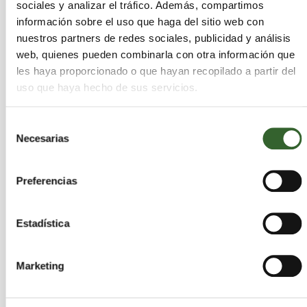
sociales y analizar el tráfico. Además, compartimos
Junta de Villalba de Losa
Campolara
información sobre el uso que haga del sitio web con
Merindad de Montija
Úrbel del Castillo
nuestros partners de redes sociales, publicidad y análisis
Rojas
Aguas Cándidas
Condado de Treviño
web, quienes pueden combinarla con otra información que
Frandovínez
Jurisdicción de San Zadornil
les haya proporcionado o que hayan recopilado a partir del
Gallega (La)
Hontoria del Pinar
Rábanos
uso que haya hecho de sus servicios.
Berberana
Cardeñuela Riopico
Palacios de la Sierra
Castrillo de Riopisuerga
Selección
Redecilla del Campo
Villazopeque
Mazuela
Necesarias
de
Monterrubio de la Demanda
consentimiento
Aguilar de Bureba
Estépar
Quintanavides
Preferencias
Villaldemiro
Zuñeda
Torresandino
Cilleruelo de Arriba
Fontioso
Fuentebureba
Castildelgado
Cerratón de Juarros
Cebrecos
Estadística
Valle de Zamanzas
Castrillo Matajudíos
Mambrillas de Lara
Villagonzalo Pedernales
Marketing
Vilviestre del Pinar
Cerezo de Río Tirón
Partido de la Sierra en Tobalina
San Millán de Lara
Ameyugo
Oquillas