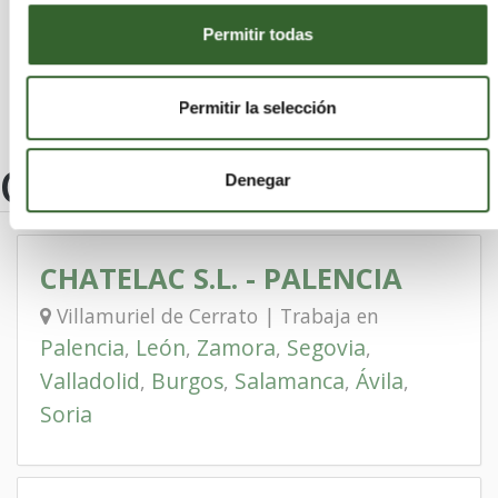
Valle de Valdebezana
Torrecilla del Monte
Permitir todas
Barrios de Colina
Permitir la selección
Otros centros
Denegar
CHATELAC S.L. - PALENCIA
Villamuriel de Cerrato | Trabaja en
Palencia
León
Zamora
Segovia
,
,
,
,
Valladolid
Burgos
Salamanca
Ávila
,
,
,
,
Soria