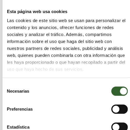
Férreos y no férreos
Metálicos férreos
Esta página web usa cookies
Metálicos no férreos
Las cookies de este sitio web se usan para personalizar el
Papel y cartón
contenido y los anuncios, ofrecer funciones de redes
Pilas y acumuladores
sociales y analizar el tráfico. Además, compartimos
Plásticos
información sobre el uso que haga del sitio web con
Vehículos
nuestros partners de redes sociales, publicidad y análisis
Vidrio
web, quienes pueden combinarla con otra información que
les haya proporcionado o que hayan recopilado a partir del
uso que haya hecho de sus servicios.
Municipios
Selección
Necesarias
de
Santiago de Compostela
consentimiento
Pobra do Caramiñal (A)
Padrón
Ferrol
Preferencias
Pontedeume
Vimianzo
Outes
Ortigueira
Melide
Coristanco
Cedeira
Cee
Malpica de Bergantiños
Ponteceso
Arzúa
Estadística