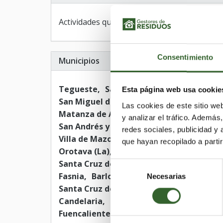
Actividades que desarrollan:
Transporte
Consentimiento
Municipios
Tegueste
Santiago del Teide
Victoria
Esta página web usa cookie
San Miguel de Abona
Paso (El)
San Seb
Las cookies de este sitio we
Matanza de Acentejo (La)
Tazacorte
B
y analizar el tráfico. Ademá
San Andrés y Sauces
Buenavista del Nor
redes sociales, publicidad y
Villa de Mazo
San Juan de la Rambla
B
que hayan recopilado a parti
Orotava (La)
Realejos (Los)
Valverde
Santa Cruz de Tenerife
Tacoronte
Gra
Selección
Fasnia
Barlovento
Puntallana
Hermi
Necesarias
de
Santa Cruz de la Palma
Llanos de Arida
consentimiento
Candelaria
San Cristóbal de La Laguna
Fuencaliente de la Palma
Puntagorda