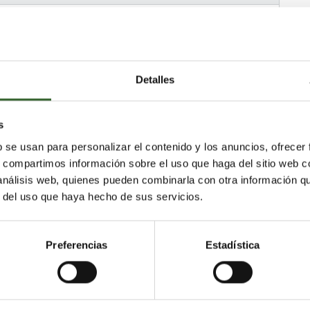
Detalles
 de Acentejo (La)
Sauzal (El)
s
astián de la Gomera
b se usan para personalizar el contenido y los anuncios, ofrecer
reña Alta
Arico
Garachico
Guancha (La)
s, compartimos información sobre el uso que haga del sitio web 
te
Silos (Los)
Frontera
Arafo
 análisis web, quienes pueden combinarla con otra información q
reña Baja
Valle Gran Rey
Arona
r del uso que haya hecho de sus servicios.
Tanque (El)
Puerto de la Cruz
nadilla de Abona
Vallehermoso
Tijarafe
gua
Garafía
Icod de los Vinos
Preferencias
Estadística
ne (Los)
Guía de Isora
Güímar
Adeje
Rosario (El)
Santa Úrsula