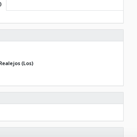
)
Realejos (Los)