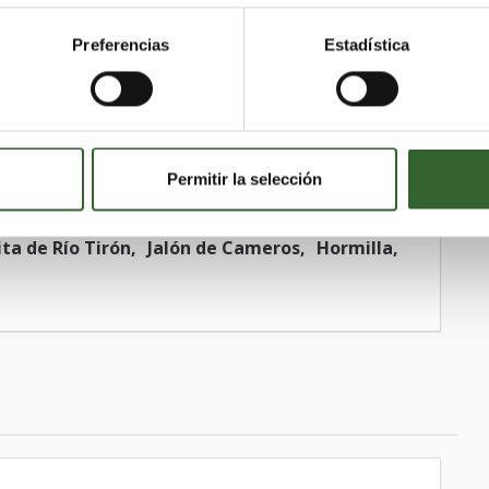
 Rioja
Hornos de Moncalvillo
Gimileo
Preferencias
Estadística
Huércanos
Agoncillo
Ventrosa
juela
Alcanadre
Pradillo
la
Nestares
Villavelayo
Badarán
eva de Cameros
Nájera
Tuerto
Villar de Arnedo (El)
Corporales
Permitir la selección
o
Torrecilla en Cameros
Viniegra de Arriba
illarejo
Santo Domingo de la Calzada
ta de Río Tirón
Jalón de Cameros
Hormilla