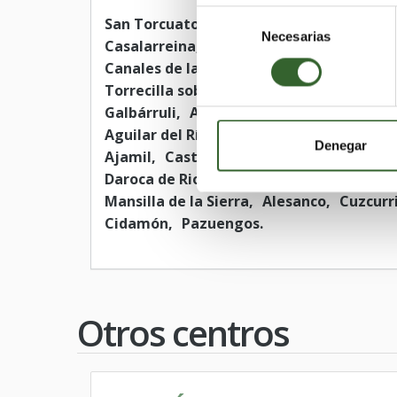
Selección
San Torcuato
Ribafrecha
Villaverde de
Necesarias
de
Casalarreina
Haro
Alfaro
Villarroya
consentimiento
Canales de la Sierra
Briones
Nalda
So
Torrecilla sobre Alesanco
Igea
Uruñue
Galbárruli
Ausejo
Muro de Aguas
Bri
Aguilar del Río Alhama
Canillas de Río 
Denegar
Ajamil
Castroviejo
Anguiano
Cornag
Daroca de Rioja
San Millán de Yécora
V
Mansilla de la Sierra
Alesanco
Cuzcurri
Cidamón
Pazuengos
Otros centros