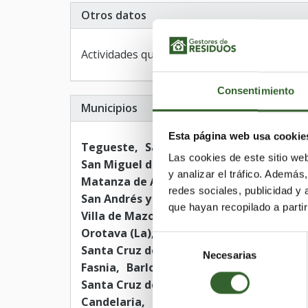
Otros datos
Actividades que desarrollan:
Almacenamient
Consentimiento
Municipios
Esta página web usa cookie
Tegueste
Santiago del Teide
Victoria
Las cookies de este sitio we
San Miguel de Abona
Paso (El)
San Seb
y analizar el tráfico. Ademá
Matanza de Acentejo (La)
Tazacorte
B
redes sociales, publicidad y
San Andrés y Sauces
Buenavista del Nor
que hayan recopilado a parti
Villa de Mazo
San Juan de la Rambla
B
Orotava (La)
Realejos (Los)
Valverde
Selección
Santa Cruz de Tenerife
Tacoronte
Gra
Necesarias
de
Fasnia
Barlovento
Puntallana
Hermi
consentimiento
Santa Cruz de la Palma
Llanos de Arida
Candelaria
San Cristóbal de La Laguna