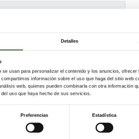
o, Transporte, Eliminación
Detalles
s
 de Acentejo (La)
Sauzal (El)
b se usan para personalizar el contenido y los anuncios, ofrecer
astián de la Gomera
s, compartimos información sobre el uso que haga del sitio web 
reña Alta
Arico
Garachico
Guancha (La)
 análisis web, quienes pueden combinarla con otra información q
te
Silos (Los)
Frontera
Arafo
r del uso que haya hecho de sus servicios.
reña Baja
Valle Gran Rey
Arona
Tanque (El)
Puerto de la Cruz
nadilla de Abona
Vallehermoso
Tijarafe
Preferencias
Estadística
gua
Garafía
Icod de los Vinos
ne (Los)
Guía de Isora
Güímar
Adeje
Rosario (El)
Santa Úrsula