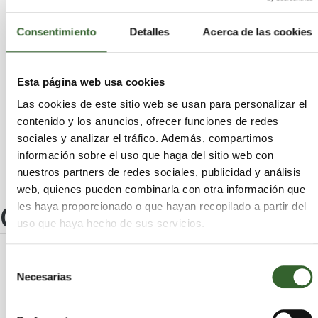
Vallehermoso
Tijarafe
Fasnia
Barlovento
Puntallana
Hermigua
Garafía
Consentimiento
Detalles
Acerca de las cookies
Icod de los Vinos
Santa Cruz de la Palma
Llanos de Aridane (Los)
Guía de Isora
Güímar
Adeje
Candelaria
Esta página web usa cookies
San Cristóbal de La Laguna
Rosario (El)
Las cookies de este sitio web se usan para personalizar el
Santa Úrsula
Fuencaliente de la Palma
contenido y los anuncios, ofrecer funciones de redes
Puntagorda
sociales y analizar el tráfico. Además, compartimos
información sobre el uso que haga del sitio web con
nuestros partners de redes sociales, publicidad y análisis
web, quienes pueden combinarla con otra información que
Otros centros
les haya proporcionado o que hayan recopilado a partir del
uso que haya hecho de sus servicios.
Selección
DEPURAGUA CANARIAS, S.L.
Necesarias
de
consentimiento
Santa Cruz de
Realejos (Los) | Trabaja en