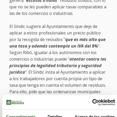
genera "
escasos o nulos
" residuos sólidos, con lo
que no se les pueden aplicar tasas comparables a
las de los comercios o industrias.
El Síndic sugiere al Ayuntamiento que deje de
aplicar a estos profesionales un precio público
por la recogida de resiudos "
que es más alto que
una tasa y además contempla un IVA del 8%
".
Según Ribó, igualar a los autónomos con los
comercios o industrias puede "
atentar contra los
principios de legalidad tributaria y seguridad
jurídica
". El Síndic insta al Ayuntamiento a aplicar
a los trabajadores por cuenta propia un tipo de
tasa que tenga en cuenta el volumen de residuos.
Para ello, pide que las ordenanzas municipales
incluyan una fórmula que permita "
graduar con
criterios reales y directos, y no meramente
indiciarios, como actualmente
", el volumen de
Consentimiento
Detalles
Acerca de las cookies