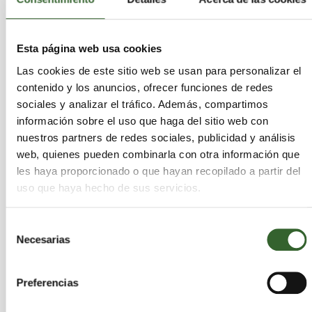
desechos que generan los autónomos.
El envío de facturas por parte del Ayuntamiento a
Esta página web usa cookies
centenares de autónomos, correspondientes a
los últimos tres años, también ha merecido el
Las cookies de este sitio web se usan para personalizar el
contenido y los anuncios, ofrecer funciones de redes
reproche del Síndic. El Ayuntamiento asegura que
sociales y analizar el tráfico. Además, compartimos
gracias a un cruce de datos municipales con los de
información sobre el uso que haga del sitio web con
Hacienda ha podido descubrir a los profesionales
nuestros partners de redes sociales, publicidad y análisis
que no pagaban la tasa de residuos y ha
web, quienes pueden combinarla con otra información que
reclamado el pago del servicio con efectos
les haya proporcionado o que hayan recopilado a partir del
retroactivos hasta 2007, el límite legalmente
uso que haya hecho de sus servicios.
permitido. Ribó destaca que esta práctica es legal,
pero considera que el Ayuntamiento ha cometido
Selección
"
una negligencia administrativa que puede
Necesarias
de
causar perjuicios económicos evidentes a unos
consentimiento
profesionales a los que la crisis económica
afecta de una forma importante"
. Así lo
Preferencias
aseguraba a este diario la traductora Ester