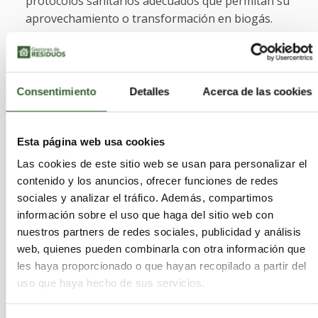
protocolos sanitarios adecuados que permitan su
aprovechamiento o transformación en biogás.
Economía colaborativa y reutilización
creativa
Consentimiento
Detalles
Acerca de las cookies
La promoción de plataformas de intercambio,
reparación o reutilización creativa (p. ej., arte o
productos craft de residuos) puede reducir
Esta página web usa cookies
presión sobre flujos tradicionales de RSU y
abrir
Las cookies de este sitio web se usan para personalizar el
mercados locales de reutilización.
contenido y los anuncios, ofrecer funciones de redes
sociales y analizar el tráfico. Además, compartimos
información sobre el uso que haga del sitio web con
Consideraciones para gestores
nuestros partners de redes sociales, publicidad y análisis
y políticas públicas
web, quienes pueden combinarla con otra información que
les haya proporcionado o que hayan recopilado a partir del
uso que haya hecho de sus servicios.
Segregación en origen:
La eficacia de estas