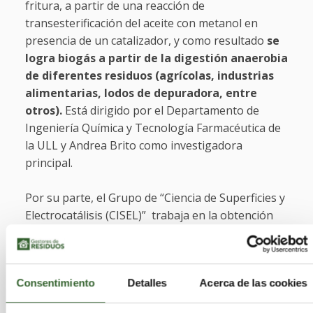
fritura, a partir de una reacción de
transesterificación del aceite con metanol en
presencia de un catalizador, y como resultado
se
logra biogás a partir de la digestión anaerobia
de diferentes residuos (agrícolas, industrias
alimentarias, lodos de depuradora, entre
otros).
Está dirigido por el Departamento de
Ingeniería Química y Tecnología Farmacéutica de
la ULL y Andrea Brito como investigadora
principal.
Por su parte, el Grupo de “Ciencia de Superficies y
Electrocatálisis (CISEL)” trabaja en la obtención
de materiales bidimensionales (2-D) como
alternativa a los costosos metales nobles, una
nueva generación de materiales que revolucionan
Consentimiento
Detalles
Acerca de las cookies
la energía.
El método utilizado es la
electrólisis, un proceso que permite