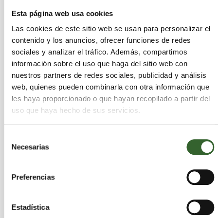
aprovechar la energía del sol y almacenarla en
Esta página web usa cookies
forma de hidrógeno y oxígeno mediante la
ruptura de la molécula de agua,
pero precisa
Las cookies de este sitio web se usan para personalizar el
de materiales que actúen de catalizador para este
contenido y los anuncios, ofrecer funciones de redes
sociales y analizar el tráfico. Además, compartimos
proceso. Está coordinado por el Departamento de
información sobre el uso que haga del sitio web con
Química de la ULL bajo la supervisión principal de
nuestros partners de redes sociales, publicidad y análisis
la investigadora Elena Pastor.
web, quienes pueden combinarla con otra información que
les haya proporcionado o que hayan recopilado a partir del
En total son quince chicos y chicas divididos en
uso que haya hecho de sus servicios.
dos grupos de investigación que en estas dos
semanas realizarán su proyecto real de I+D,
Selección
desde el planteamiento del problema hasta la
Necesarias
de
comunicación y divulgación de resultados, bajo la
consentimiento
dirección de estos equipos de investigadores de la
universidad.
El Campus de la Ciencia y la
Preferencias
Tecnología de Canarias es un programa
formativo de la Universidad de La Laguna a
Estadística
través de su Unidad de Cultura Científica y de