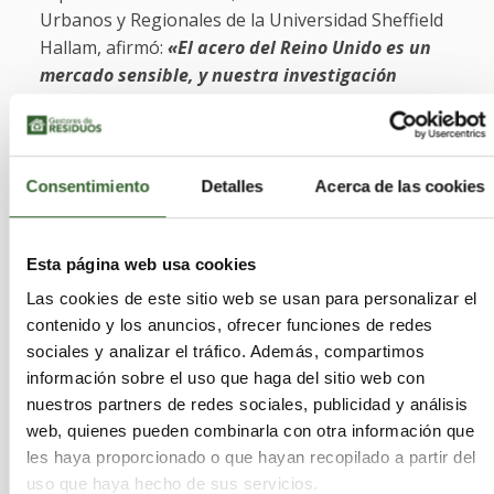
Urbanos y Regionales de la Universidad Sheffield
Hallam, afirmó:
«El acero del Reino Unido es un
mercado sensible, y nuestra investigación
demuestra cómo incluso cambios políticos
modestos para proteger el acero reciclado
nacional pueden tener efectos económicos
sustanciales y duraderos. Nuestros modelos
Consentimiento
Detalles
Acerca de las cookies
económicos demuestran por qué es necesario
reflexionar cuidadosamente sobre cualquier
Esta página web usa cookies
medida que busque restringir el comercio
exterior: vemos claramente cómo las cuotas y
Las cookies de este sitio web se usan para personalizar el
las prohibiciones pueden reducir las
contenido y los anuncios, ofrecer funciones de redes
exportaciones, pero a costa del valor general del
sociales y analizar el tráfico. Además, compartimos
sector. Nuestra investigación también destaca
información sobre el uso que haga del sitio web con
la necesidad de un diálogo continuo y más
nuestros partners de redes sociales, publicidad y análisis
profundo entre el gobierno, los recicladores de
web, quienes pueden combinarla con otra información que
les haya proporcionado o que hayan recopilado a partir del
metales y los productores de acero para
uso que haya hecho de sus servicios.
desarrollar políticas que satisfagan las