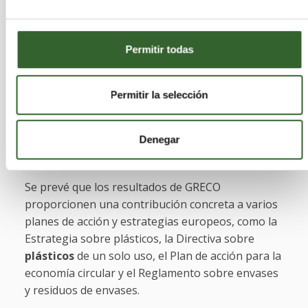
biodegradables»
.
El consorcio también recopilará y analizará datos
Permitir todas
cualitativos y cuantitativos sobre las necesidades
de los
consumidores
y sus percepciones para
Permitir la selección
determinar cómo los productos Greco se alinean
con las percepciones de los consumidores y sus
valores relacionados, como la
sostenibilidad
, la
Denegar
usabilidad
y la
accesibilidad
.
Se prevé que los resultados de GRECO
proporcionen una contribución concreta a varios
planes de acción y estrategias europeos, como la
Estrategia sobre plásticos, la Directiva sobre
plásticos
de un solo uso, el Plan de acción para la
economía circular y el Reglamento sobre envases
y residuos de envases.