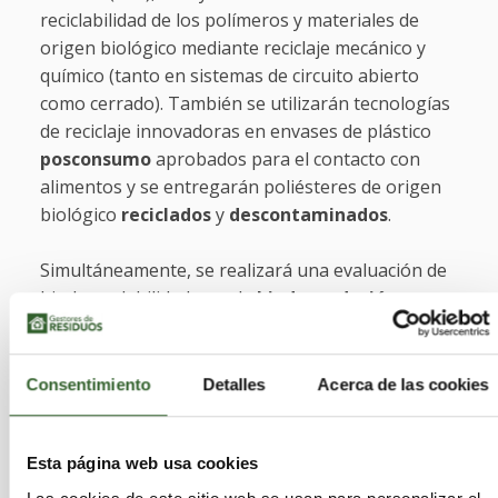
reciclabilidad de los polímeros y materiales de
origen biológico mediante reciclaje mecánico y
químico (tanto en sistemas de circuito abierto
como cerrado). También se utilizarán tecnologías
de reciclaje innovadoras en envases de plástico
posconsumo
aprobados para el contacto con
alimentos y se entregarán poliésteres de origen
biológico
reciclados
y
descontaminados
.
Simultáneamente, se realizará una evaluación de
biodegradabilidad para la
biodegradación
aeróbica y anaeróbica
. La biodegradabilidad de
los materiales desarrollados se probará en
entornos marinos, acuáticos y terrestres.
Consentimiento
Detalles
Acerca de las cookies
También se probarán en condiciones de
compostaje industrial y doméstico. Las entidades
de certificación TÜV Austria Bélgica y DIN Certco
Esta página web usa cookies
se beneficiarán de los resultados de las pruebas