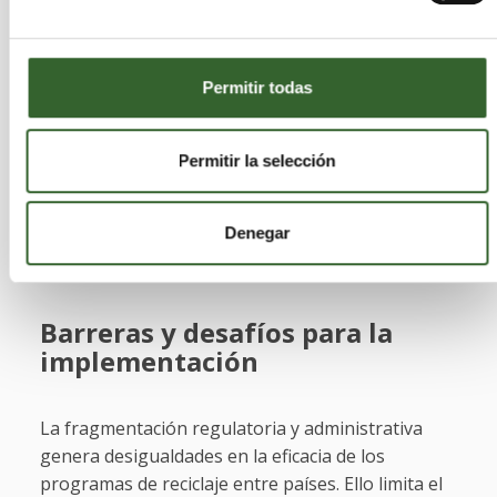
recursos naturales. Asimismo, posicionar al
continente como líder global en gestión
sostenible y economía circular genera prestigio y
fortalece la cooperación internacional.
Permitir todas
Ante el incremento progresivo previsto en la
Permitir la selección
generación de residuos, establecer estos
sistemas se hace cada vez más urgente si
queremos
garantizar un modelo productivo
Denegar
sostenible.
Barreras y desafíos para la
implementación
La fragmentación regulatoria y administrativa
genera desigualdades en la eficacia de los
programas de reciclaje entre países. Ello limita el