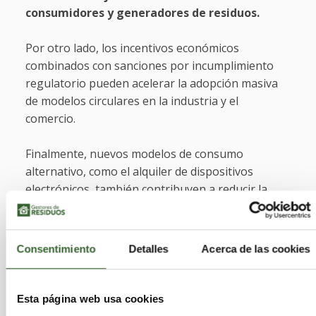
consumidores y generadores de residuos.
Por otro lado, los incentivos económicos
combinados con sanciones por incumplimiento
regulatorio pueden acelerar la adopción masiva
de modelos circulares en la industria y el
comercio.
Finalmente, nuevos modelos de consumo
alternativo, como el alquiler de dispositivos
electrónicos, también contribuyen a reducir la
generación total de residuos y fomentar la
reutilización.
Consentimiento
Detalles
Acerca de las cookies
Beneficios económicos y
ambientales a largo plazo
Esta página web usa cookies