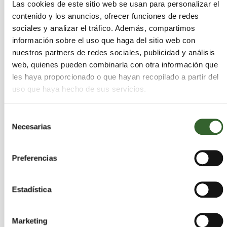
Las cookies de este sitio web se usan para personalizar el
Recuperar materiales desde la «mina urbana»
contenido y los anuncios, ofrecer funciones de redes
ofrece una fuente local y constante de recursos
sociales y analizar el tráfico. Además, compartimos
estratégicos que puede cubrir parte del
información sobre el uso que haga del sitio web con
suministro industrial sin necesidad de minería
nuestros partners de redes sociales, publicidad y análisis
intensiva.
web, quienes pueden combinarla con otra información que
les haya proporcionado o que hayan recopilado a partir del
La estrategia reduce la
contaminación derivada
uso que haya hecho de sus servicios.
de la extracción minera,
pues disminuye
emisiones nocivas y la destrucción de ecosistemas
Selección
vulnerables. Desde la perspectiva económica,
Necesarias
de
fortalecer el reciclaje impulsa empleos verdes,
consentimiento
mejora la competitividad industrial y aporta
Preferencias
autonomía tecnológica al continente.
Estadística
La estabilidad en la disponibilidad de materias
primas críticas protege a Europa de fluctuaciones
y tensiones en los mercados internacionales de
Marketing