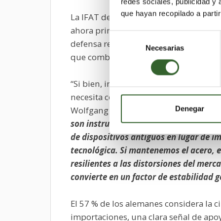
redes sociales, publicidad y
que hayan recopilado a parti
La IFAT de Múnich añade una dimensión
ahora principalmente en el contexto de
Selección
defensa respetuosas con el medio amb
Necesarias
de
que combina estabilidad ecológica, sob
consentimiento
“Si bien, intuitivamente, la idea de l
necesita concretarse en términos polít
Denegar
Wolfgang Ischinger, presidente de la 
son instrumentos de poder. La depende
de dispositivos antiguos en lugar de i
tecnológica. Si mantenemos el acero, e
resilientes a las distorsiones del merc
convierte en un factor de estabilidad g
El 57 % de los alemanes considera la c
importaciones, una clara señal de apoy