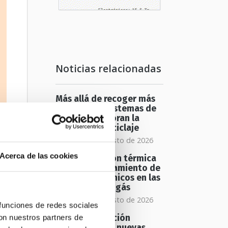
Noticias relacionadas
Más allá de recoger más
envases: los sistemas de
depósito mejoran la
calidad del reciclaje
jueves 06 de agosto de 2026
Acerca de las cookies
La recuperación térmica
mejora el tratamiento de
AT
residuos orgánicos en las
plantas de biogás
n
jueves 06 de agosto de 2026
la
 funciones de redes sociales
con nuestros partners de
Una investigación
española abre nuevas