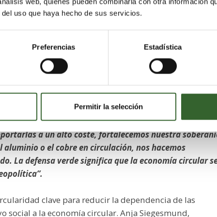
 análisis web, quienes pueden combinarla con otra información q
r del uso que haya hecho de sus servicios.
 decisiva al concepto de defensa verde, utilizado hasta
 estrategias de sostenibilidad militar y tecnologías de
iente: como un concepto para la sociedad en su conjunt
Preferencias
Estadística
eranía de los recursos y resiliencia económica.
a defensa verde ya se comprende bien, ahora también
icos y económicos”, afirma el embajador retirado
Permitir la selección
Conferencia de Seguridad de Múnich. “
Las materias prim
ncia implica vulnerabilidad. Si recuperamos tierras rara
mportarlas a un alto coste, fortalecemos nuestra soberan
l aluminio o el cobre en circulación, nos hacemos
ado. La defensa verde significa que la economía circular s
eopolítica”.
ircularidad clave para reducir la dependencia de las
o social a la economía circular. Anja Siegesmund,