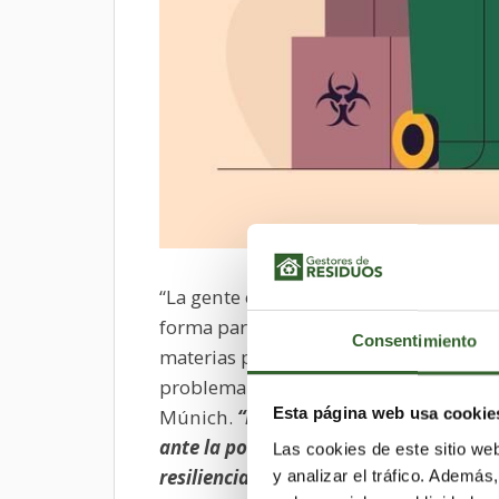
“La gente entiende que la circularidad
forma parte de nuestra
defensa ecoló
Consentimiento
materias primas son importadas, la so
problema de seguridad para Alemania”,
Esta página web usa cookie
Múnich.
“Nuestro objetivo como feria c
ante la política, las empresas y la soc
Las cookies de este sitio we
resiliencia económica y la estabilidad 
y analizar el tráfico. Ademá