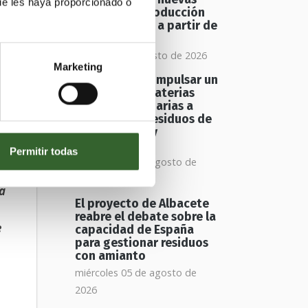
ue les haya proporcionado o
vías para la producción
de biometano a partir de
residuos
jueves 06 de agosto de 2026
o
Marketing
Europa busca impulsar un
mercado de materias
primas secundarias a
partir de los residuos de
construcción y
demolición
Permitir todas
as
miércoles 05 de agosto de
s
2026
ía
El proyecto de Albacete
reabre el debate sobre la
e
capacidad de España
para gestionar residuos
con amianto
miércoles 05 de agosto de
2026