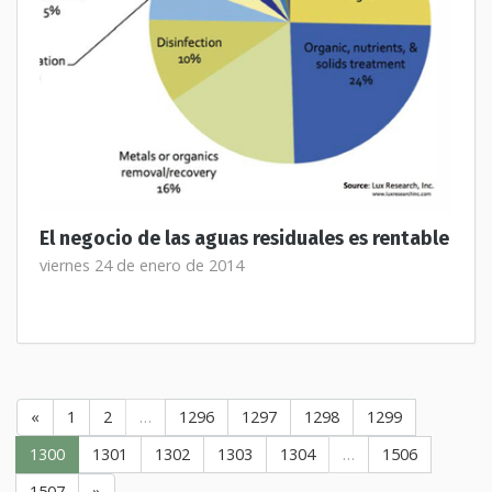
El negocio de las aguas residuales es rentable
viernes 24 de enero de 2014
«
1
2
…
1296
1297
1298
1299
1300
1301
1302
1303
1304
…
1506
1507
»