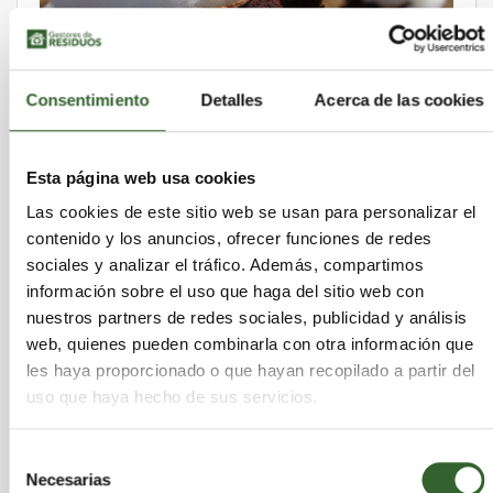
Consentimiento
Detalles
Acerca de las cookies
Esta página web usa cookies
Las cookies de este sitio web se usan para personalizar el
contenido y los anuncios, ofrecer funciones de redes
sociales y analizar el tráfico. Además, compartimos
Tejidos Royo ha recibido una certificación por
información sobre el uso que haga del sitio web con
el uso de material reciclado
nuestros partners de redes sociales, publicidad y análisis
miércoles 11 de septiembre de 2013
web, quienes pueden combinarla con otra información que
les haya proporcionado o que hayan recopilado a partir del
uso que haya hecho de sus servicios.
Selección
Necesarias
de