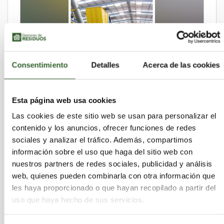
Consentimiento
Detalles
Acerca de las cookies
Esta página web usa cookies
Las cookies de este sitio web se usan para personalizar el
contenido y los anuncios, ofrecer funciones de redes
sociales y analizar el tráfico. Además, compartimos
La industria recuperadora de papel y cartón
información sobre el uso que haga del sitio web con
evitó la emisión de más de 4 millones de
toneladas de CO2
nuestros partners de redes sociales, publicidad y análisis
miércoles 27 de octubre de 2010
web, quienes pueden combinarla con otra información que
les haya proporcionado o que hayan recopilado a partir del
uso que haya hecho de sus servicios.