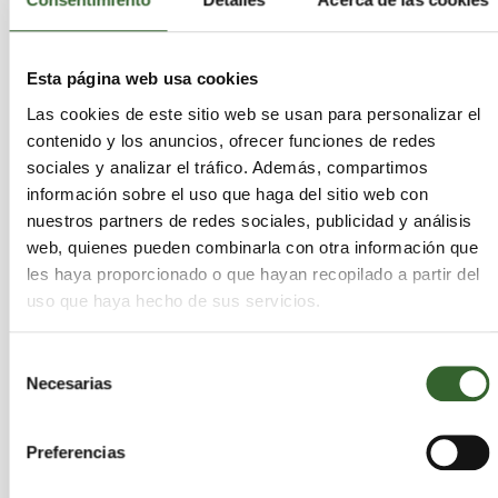
elaborar un informe sobre el coste en la gestión
del tratamiento de residuos asociado a los
turistas.
Esta página web usa cookies
Las cookies de este sitio web se usan para personalizar el
Por su parte, Gonzalo de Oro (Vox) ha defendido
contenido y los anuncios, ofrecer funciones de redes
el voto a favor de su grupo a la iniciativa porque
sociales y analizar el tráfico. Además, compartimos
"rebaja la presión fiscal" y ha dicho que es la
información sobre el uso que haga del sitio web con
primera vez que ve a ERC presentar una
nuestros partners de redes sociales, publicidad y análisis
propuesta en este sentido.
web, quienes pueden combinarla con otra información que
les haya proporcionado o que hayan recopilado a partir del
La concejal de Junts Francina Vila ha dicho que la
uso que haya hecho de sus servicios.
propuesta les "sorprende", dado que los
republicanos han votado a favor de unas
Selección
Ordenazas Fiscales que mantienen la presión
Necesarias
de
fiscal asfixiando a los barceloneses, ha dicho,
consentimiento
además de tildar el discurso de ERC de
turismofóbico, textualmente.
Preferencias