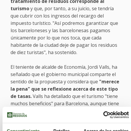
tratamiento de residuos corresponde al
turismo
y que, por tanto, a su juicio, se tendría
que cubrir con los ingresos del recargo del
impuesto turístico. "Así podremos garantizar que
los barceloneses y las barcelonesas pagamos
únicamente por lo que nos toca, que cada
habitante de la ciudad deje de pagar los residuos
de diez turistas", ha sostenido.
El teniente de alcalde de Economía, Jordi Valls, ha
señalado que el gobierno municipal comparte el
sentido de la propuesta y considera que
"merece
la pena" que se reflexione acerca de este tipo
de tasas.
Valls ha detallado que el turismo "tiene
muchos beneficios" para Barcelona, aunque tiene
algunos elementos que hay que saber gestionar
conjuntamente con el sector, textualmente, y ha
dicho que el gobierno municipal se compromete a
Consentimiento
Detalles
Acerca de las cookies