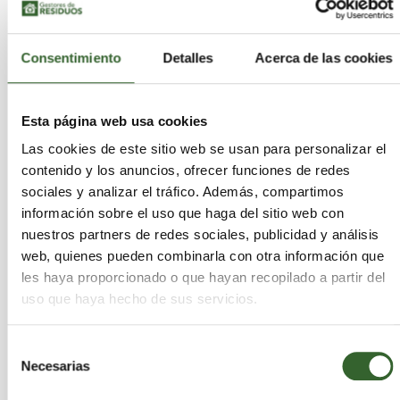
Cynar acaba de firmar un acuerdo para construir
10 plantas de diesel de plástico en el Reino Unido,
y espera abrir otras en Canadá y los Estados
Consentimiento
Detalles
Acerca de las cookies
Unidos a finales de 2012. En Portland, Oregon,
Agilyx
posee una planta de demostración que
convierte los residuos plásticos mixtos traídos de
Esta página web usa cookies
los proveedores locales en petróleo crudo que
Las cookies de este sitio web se usan para personalizar el
vende a una refinería con sede en Seattle. Desde
contenido y los anuncios, ofrecer funciones de redes
la compañía manifiestan que se han provisto "
21
sociales y analizar el tráfico. Además, compartimos
camiones cargados de combustible derivado
información sobre el uso que haga del sitio web con
totalmente de plástico para basura, esto es,
nuestros partners de redes sociales, publicidad y análisis
más de 645.000 litros
".
web, quienes pueden combinarla con otra información que
les haya proporcionado o que hayan recopilado a partir del
Via
Revertia
uso que haya hecho de sus servicios.
xornalcerto
(cc)
Dublín
Selección
Necesarias
de
consentimiento