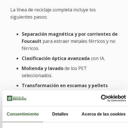
La línea de reciclaje completa incluye los
siguientes pasos:
Separación magnética y por corrientes de
Foucault
para extraer metales férricos y no
férricos.
Clasificación óptica avanzada
con IA.
Molienda y lavado
de los PET
seleccionados.
Transformación en escamas y pellets
adecuados para reprocesamiento.
El material rPET obtenido se suministra a las
Consentimiento
Detalles
Acerca de las cookies
plantas de producción del Faerch Group, donde se
convierte en nuevas bandejas con un promedio