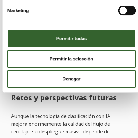
cambios en el hardware, lo que facilita su
Marketing
adaptación futura y su escalabilidad.
El éxito de la solución de Cirrec representa un
avance significativo hacia circuitos circulares
Permitir todas
cerrados para envases plásticos y abre la puerta a
incrementar la calidad y cantidad de materiales
Permitir la selección
reciclados que pueden volver a la cadena
alimentaria, fortaleciendo la economía circular y
reduciendo la demanda de PET virgen.
Denegar
Retos y perspectivas futuras
Aunque la tecnología de clasificación con IA
mejora enormemente la calidad del flujo de
reciclaje, su despliegue masivo depende de: