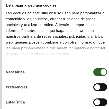
de ~70 % de contenido reciclado. Según análisis de
Esta página web usa cookies
ciclo de vida, el uso de rPET obtenido de bandejas
Las cookies de este sitio web se usan para personalizar el
post‑consumo puede
reducir emisiones de CO₂
contenido y los anuncios, ofrecer funciones de redes
en aproximadamente el 57 %
en comparación
sociales y analizar el tráfico. Además, compartimos
con PET virgen.
información sobre el uso que haga del sitio web con
nuestros partners de redes sociales, publicidad y análisis
Implicaciones para la economía
web, quienes pueden combinarla con otra información que
les haya proporcionado o que hayan recopilado a partir del
circular y la gestión de
uso que haya hecho de sus servicios.
residuos
Selección
Este caso demuestra que el
reciclaje industrial
Necesarias
de
de plásticos rígidos con destino alimentario
—
consentimiento
históricamente restringido por barreras técnicas
Preferencias
y normativas— es viable con la adecuada
combinación de IA y sensor fusion. La flexibilidad
del sistema permite reentrenar la IA para nuevas
Estadística
corrientes de entrada o formatos de envase sin