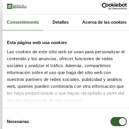
Adaptación de diseños procedentes de
instalaciones de espalación neutrónica.
Consentimiento
Detalles
Acerca de las cookies
El desarrollo contempla además cavidades tipo
“spoke”, orientadas a maximizar estabilidad y
Esta página web usa cookies
rendimiento del haz.
Las cookies de este sitio web se usan para personalizar el
contenido y los anuncios, ofrecer funciones de redes
Sistemas magnetrónicos de alta potencia
sociales y analizar el tráfico. Además, compartimos
información sobre el uso que haga del sitio web con
La segunda línea tecnológica aborda la elevada
nuestros partners de redes sociales, publicidad y análisis
demanda eléctrica asociada a la
operación
web, quienes pueden combinarla con otra información que
continua de aceleradores ADS.
les haya proporcionado o que hayan recopilado a partir del
uso que haya hecho de sus servicios.
Para ello se desarrollan magnetrones avanzados
capaces de operar:
Selección
Necesarias
de