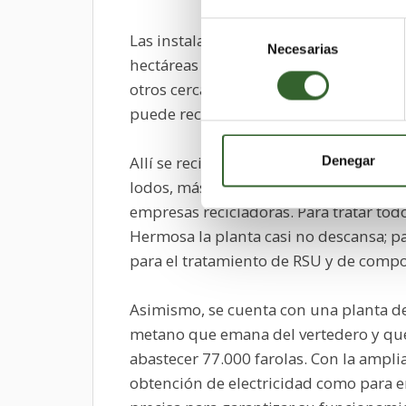
Selección
Las instalaciones del centro de tratam
Necesarias
de
hectáreas junto a la autovía del Noroe
consentimiento
otros cercanos como Alcantarilla, Mula
puede reciclar de la planta de Ulea y q
Allí se reciben cada día unas 500 tone
Denegar
lodos, más unas 400 de rechazo. El car
empresas recicladoras. Para tratar to
Hermosa la planta casi no descansa; par
para el tratamiento de RSU y de compo
Asimismo, se cuenta con una planta de
metano que emana del vertedero y que 
abastecer 77.000 farolas. Con la ampli
obtención de electricidad como para e