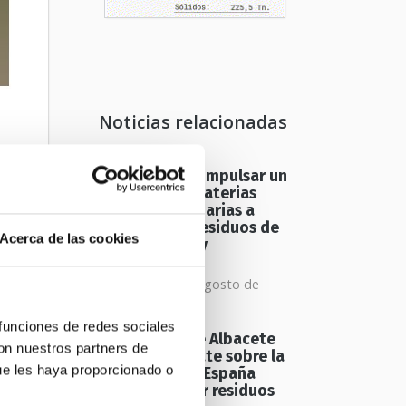
Noticias relacionadas
Europa busca impulsar un
mercado de materias
primas secundarias a
partir de los residuos de
Acerca de las cookies
construcción y
demolición
miércoles 05 de agosto de
2026
 funciones de redes sociales
El proyecto de Albacete
con nuestros partners de
reabre el debate sobre la
ue les haya proporcionado o
n
capacidad de España
para gestionar residuos