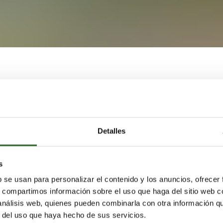
ptiembre empezarán las obras, moviendo tierra en los
 compostaje. La inversión necesaria asciende a casi 30
enerar medio millar de empleos directos e indirectos.
Detalles
s sólidos urbanos (RSU) y envases que hay en la pedanía,
sus puertas como tal con la nueva construcción y se
n, desarrollo e innovación (I+D+i).
s
b se usan para personalizar el contenido y los anuncios, ofrecer
ia en Murcia, Antonio Igualada, señalaba que la región
s, compartimos información sobre el uso que haga del sitio web 
 análisis web, quienes pueden combinarla con otra información q
letín Oficial de la Región de Murcia (BORM) y comience u
r del uso que haya hecho de sus servicios.
mes.