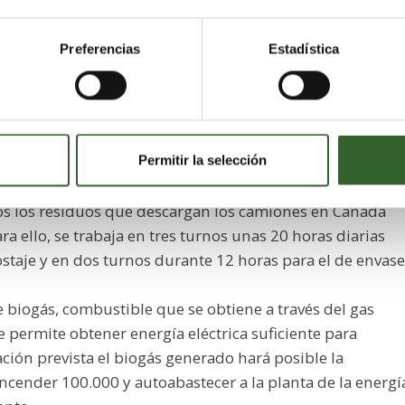
iento, que se extienden por una superficie total de 120
Preferencias
Estadística
ste, acoge las basuras de todo el municipio de Murcia y d
 y Santomera, así como el rechazo de material que no se
ue va directamente al vertedero.
ladas de basura orgánica, entre 20 y 25 de envases y 25 d
Permitir la selección
tón y papel, así como el vidrio van directamente a
dos los residuos que descargan los camiones en Cañada
a ello, se trabaja en tres turnos unas 20 horas diarias
staje y en dos turnos durante 12 horas para el de envase
 biogás, combustible que se obtiene a través del gas
permite obtener energía eléctrica suficiente para
ación prevista el biogás generado hará posible la
ncender 100.000 y autoabastecer a la planta de la energí