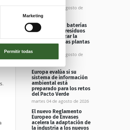
con amianto
miércoles 05 de agosto de
2026
Marketing
e
El aumento de baterías
de litio en los residuos
obliga a reforzar la
seguridad en las plantas
de reciclaje
e
Permitir todas
miércoles 05 de agosto de
2026
Europa evalúa si su
sistema de información
s.
ambiental está
preparado para los retos
del Pacto Verde
martes 04 de agosto de 2026
El nuevo Reglamento
Europeo de Envases
a
acelera la adaptación de
la industria a los nuevos