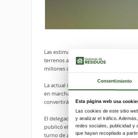
Las estimaciones apuntan a que en se
terrenos al lado de la actual planta de
millones de euros, que servirán para g
Consentimiento
La actual infraestructura para residuo
en marcha desde el año 1994, cerrará 
convertirá en un centro de investigació
Esta página web usa cookie
Las cookies de este sitio we
El delegado de la empresa concesionar
y analizar el tráfico. Ademá
redes sociales, publicidad y
publicó el sábado el proyecto en el Bo
que hayan recopilado a parti
turno de alegaciones, que durará un 