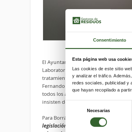
Consentimiento
Esta página web usa cookie
El Ayuntamiento y la Universidad esta
Las cookies de este sitio we
Laboratorio de Contaminación Atmosfé
y analizar el tráfico. Ademá
tratamiento de residuos sólidos de Les
redes sociales, publicidad y
Fernando Borrás, resaltó el desafío qu
que hayan recopilado a parti
todos los análisis llevados a cabo en e
insisten de los malos olores desde el
Selección
Necesarias
de
Para Borrás, la clave podría hallarse en
consentimiento
legislación no mide los compuestos org