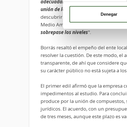
adecuadamente los niveles de la plant
unión de los compuestos, que son los 
Denegar
descubrir los compuestos orgánicos y a
Medio Ambiente "
un cambio en la nor
sobrepase los niveles
".
Borrás resaltó el empeño del ente local
resolver la cuestión. De este modo, el 
transparente, de ahí que considere que
su carácter público no está sujeta a lo
El primer edil afirmó que la empresa c
impedimentos al estudio. Para conclui
produce por la unión de compuestos, so
jurídicos. El acuerdo, con un presupu
de tres meses, aunque este plazo es va