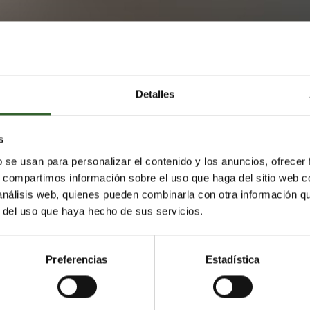
Detalles
s
blecieron un acuerdo para que investigadores del
b se usan para personalizar el contenido y los anuncios, ofrecer
rica estudiasen los componentes de esta planta de
s, compartimos información sobre el uso que haga del sitio web 
 Canyades. El vicerrector de Investigación e Innovación,
 análisis web, quienes pueden combinarla con otra información q
e se presenta para la institución ya que, hasta el moment
r del uso que haya hecho de sus servicios.
l vertedero se ajustan a la legalidad, aunque los vecinos
 comienzo de su funcionamiento.
Preferencias
Estadística
 ir más allá de los análisis habituales. Así, apunta que "
la
ánicos volátiles causantes del hedor, no mide