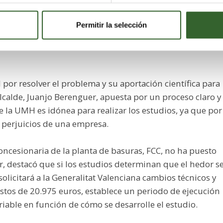
a porque a lo mejor solo analiza un componente y no la
que producen el mal olor
". Para el vicerrector el reto es
Permitir la selección
sí se podrá dar un paso más y pedir a la Conselleria de
mativa para que la unión de esos componentes no
 por resolver el problema y su aportación científica para
alcalde, Juanjo Berenguer, apuesta por un proceso claro y
 la UMH es idónea para realizar los estudios, ya que por
s perjuicios de una empresa.
oncesionaria de la planta de basuras, FCC, no ha puesto
r, destacó que si los estudios determinan que el hedor s
licitará a la Generalitat Valenciana cambios técnicos y
estos de 20.975 euros, establece un periodo de ejecución
riable en función de cómo se desarrolle el estudio.