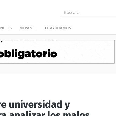
NCIOS
MI PANEL
TE AYUDAMOS
re universidad y
a analizar los malos