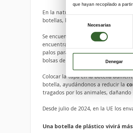
que hayan recopilado a parti
En la naturaleza, se encuentran entr
Selección
botellas, lo que significa que la gent
Necesarias
de
consentimiento
Se encuentran entre los 10 artículos
encuentran en las playas europeas, j
palos para globos, recipientes para al
bolsas de plástico.
Denegar
Colocar la tapa en la botella aumenta
botella, ayudándonos a reducir la
co
tragados por los animales, dañando s
Desde julio de 2024, en la UE los en
Una botella de plástico vivirá má