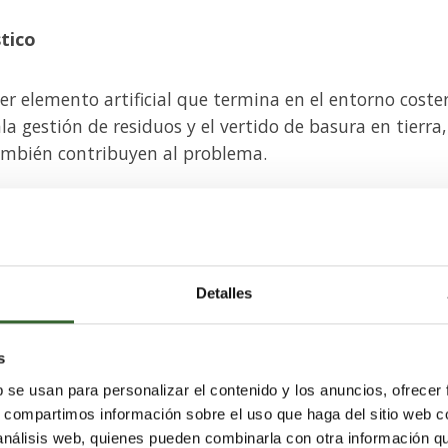
stico
er elemento artificial que termina en el entorno coste
la gestión de residuos y el vertido de basura en tierra,
ambién contribuyen al problema.
esentan aproximadamente el 80% de la basura marina.
iguen aumentando, los sistemas de gestión de residuos
 mayor.
Si bien la mayoría de los residuos plásticos 
ecuadamente, algunos de ellos se gestionan
Detalles
uestros mares.
s
a fuente importante de esta basura marina.
b se usan para personalizar el contenido y los anuncios, ofrecer
s, compartimos información sobre el uso que haga del sitio web 
plásticos de un solo uso más comunes en las playa
 análisis web, quienes pueden combinarla con otra información q