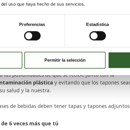
r del uso que haya hecho de sus servicios.
e dos y tres veces más tapas y tapones de plástico qu
e tiende a reciclar las botellas sin los tapones.
Preferencias
Estadística
 de plástico de un solo uso más comunes que se
unto con artículos como pajitas y agitadores, globos y
imentos, vasos para bebidas, colillas de cigarrillos o
Permitir la selección
 las posibilidades de que se recicle junto con la
ntaminación plástica
y evitando que los tapones sea
u salud y la nuestra.
vases de bebidas deben tener tapas y tapones adjuntos
s de 6 veces más que tú