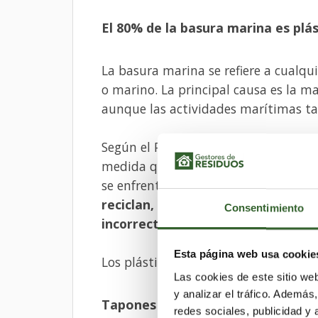
El 80% de la basura marina es plá
La basura marina se refiere a cualqui
o marino. La principal causa es la ma
aunque las actividades marítimas t
Según el PNUMA, los plásticos repr
medida que los residuos plásticos s
se enfrentan a una presión cada vez
reciclan, incineran o eliminan ad
Consentimiento
incorrectamente y terminan en n
Esta página web usa cookie
Los plásticos de un solo uso son un
Las cookies de este sitio we
y analizar el tráfico. Ademá
Tapones de plástico entre los 10 
redes sociales, publicidad y