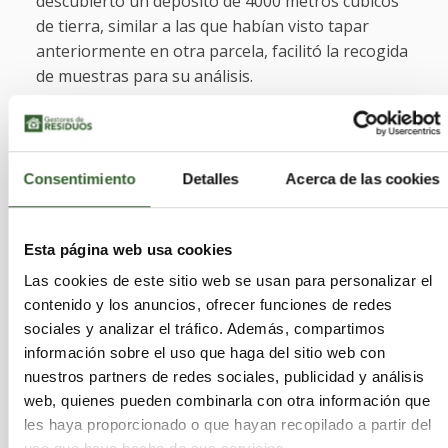
descubierto un depósito de 4000 metros cúbicos
de tierra, similar a las que habían visto tapar
anteriormente en otra parcela, facilitó la recogida
de muestras para su análisis.
El laboratorio regional de Medio Ambiente de la
Junta ha emitido un informe en el que se
demuestra que los residuos analizados contienen,
Consentimiento
Detalles
Acerca de las cookies
en distintas proporciones, metales pesados como
plomo, cobre, cadmio, zinc, mercurio y níquel,
además de elevada concentración en
Esta página web usa cookies
hidrocarburos. Dicho material, 4.000 m3 de tierra
Las cookies de este sitio web se usan para personalizar el
que equivalen a unas 7.200 toneladas, debía
contenido y los anuncios, ofrecer funciones de redes
haber sido transportado y tratado por una
sociales y analizar el tráfico. Además, compartimos
empresa autorizada en residuos, al objeto de
información sobre el uso que haga del sitio web con
proceder a su descontaminación.
nuestros partners de redes sociales, publicidad y análisis
web, quienes pueden combinarla con otra información que
El gerente de la empresa donde se localizó el
les haya proporcionado o que hayan recopilado a partir del