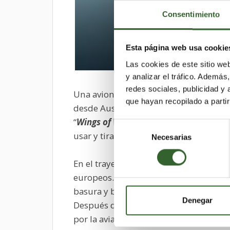
Consentimiento
Esta página web usa cookie
Las cookies de este sitio we
y analizar el tráfico. Ademá
redes sociales, publicidad y
Una avioneta que funciona con combusti
que hayan recopilado a parti
desde Australia a Reino Unido en los p
“
Wings of Waste
” (alas de desperdicios
Selección
usar y tirar.
Necesarias
de
consentimiento
En el trayecto desde Sydney a Londres 
europeos. El combustible ha sido refi
basura y botellas, que de otra forma h
Denegar
Después del refinado, el combustible 
por la aviación.