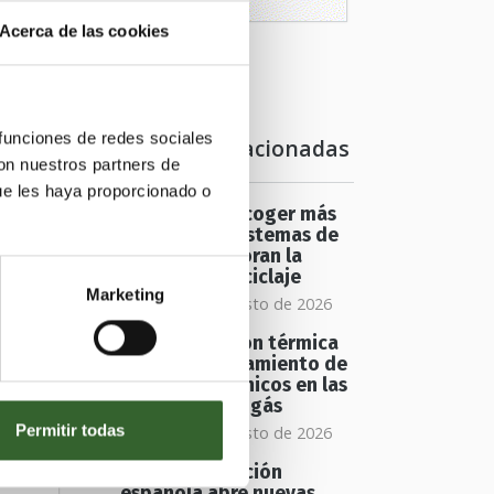
Acerca de las cookies
 funciones de redes sociales
Noticias relacionadas
con nuestros partners de
ue les haya proporcionado o
Más allá de recoger más
a
envases: los sistemas de
depósito mejoran la
calidad del reciclaje
Marketing
jueves 06 de agosto de 2026
La recuperación térmica
mejora el tratamiento de
e
residuos orgánicos en las
plantas de biogás
Permitir todas
jueves 06 de agosto de 2026
Una investigación
española abre nuevas