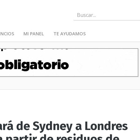
NCIOS
MI PANEL
TE AYUDAMOS
ará de Sydney a Londres
 partir de residuos de