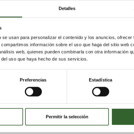
Detalles
s
b se usan para personalizar el contenido y los anuncios, ofrecer
s, compartimos información sobre el uso que haga del sitio web 
 análisis web, quienes pueden combinarla con otra información q
ble a partir de residuos de plástico realizará un viaje
r del uso que haya hecho de sus servicios.
róximos meses. Jeremy Roswell será el piloto de la Cessn
) en un intento de llamar la atención sobre la cultura de
Preferencias
Estadística
cruzará Asia y Oriente Medio y atravesará varios países
nado completamente a partir de plásticos, como bolsas d
abrían acabado en vertederos o incluso en el océano.
Permitir la selección
obtenido presenta un grado similar al diésel empleado