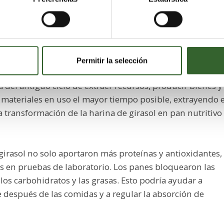
sfuerzo mayor hacia una economía circular . En lugar de
as industrias pueden encontrarles nuevos usos,
uevos productos. «El uso de harina de girasol abarca los
conómico, social y ambiental», explica Mesquita.
Permitir la selección
 del antiguo ciclo de extraer recursos, producir bienes y
 materiales en uso el mayor tiempo posible, extrayendo e
 transformación de la harina de girasol en pan nutritivo
 girasol no solo aportaron más proteínas y antioxidantes,
s en pruebas de laboratorio. Los panes bloquearon las
s carbohidratos y las grasas. Esto podría ayudar a
e después de las comidas y a regular la absorción de