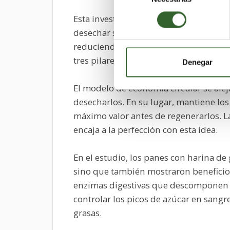
consentimiento
Esta investigación forma parte de un e
desechar subproductos alimentarios, l
reduciendo el desperdicio y creando n
tres pilares de la economía circular: e
Denegar
El modelo de economía circular se aleja
desecharlos. En su lugar, mantiene los
máximo valor antes de regenerarlos. La
encaja a la perfección con esta idea.
En el estudio, los panes con harina de
sino que también mostraron beneficio
enzimas digestivas que descomponen lo
controlar los picos de azúcar en sangr
grasas.