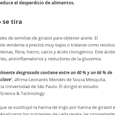
reduce el desperdicio de alimentos.
se tira
s de semillas de girasol para obtener aceite. El
ele venderse a precios muy bajos o tratarse como residuo
eínas, fibra, hierro, calcio y ácido clorogénico. Este ácid
tes, antiinflamatorios y reductores de la glucemia.
ialmente desgrasada contiene entre un 40 % y un 66 % de
 clave
”, afirma Leonardo Mendes de Souza Mesquita,
 la Universidad de São Paulo. Él dirigió el estudio
Science & Technology .
ue se sustituyó la harina de trigo por harina de girasol 
 Analizaron los nutrientes de cada receta, las propiedade