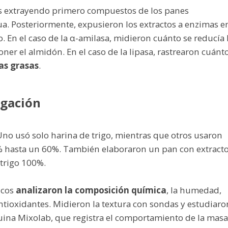
bas extrayendo primero compuestos de los panes
. Posteriormente, expusieron los extractos a enzimas e
. En el caso de la α-amilasa, midieron cuánto se reducía 
er el almidón. En el caso de la lipasa, rastrearon cuánt
as grasas
.
igación
Uno usó solo harina de trigo, mientras que otros usaron
% hasta un 60%. También elaboraron un pan con extract
 trigo 100%.
icos
analizaron la composición química
, la humedad,
e antioxidantes. Midieron la textura con sondas y estudiaro
uina Mixolab, que registra el comportamiento de la masa