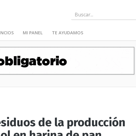
NCIOS
MI PANEL
TE AYUDAMOS
esiduos de la producción
sol en harina de pan