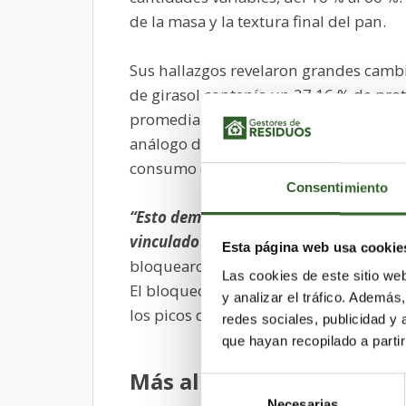
de la masa y la textura final del pan.
Sus hallazgos revelaron grandes cambi
de girasol contenía un 27,16 % de prot
promedia un 8,27 %. También contení
análogo de la vitamina E. Los nivele
consumo de harina de girasol.
Consentimiento
“Esto demuestra que la harina de giras
vinculado a muchos problemas de salu
Esta página web usa cookie
bloquearon las enzimas α-amilasa en u
Las cookies de este sitio we
El bloqueo de estas enzimas puede rale
y analizar el tráfico. Ademá
los picos de azúcar en sangre y facilita
redes sociales, publicidad y
que hayan recopilado a parti
Más allá de la salud: redu
Selección
Necesarias
de