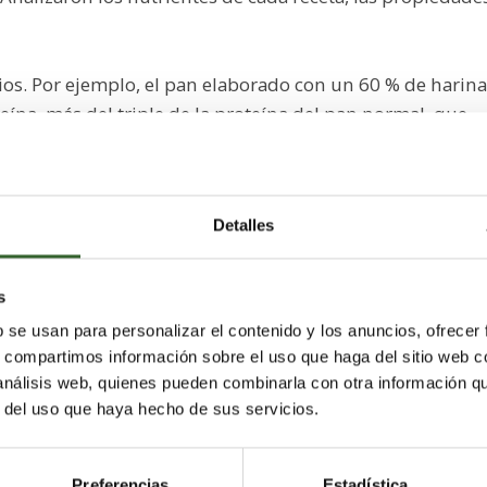
os. Por ejemplo, el pan elaborado con un 60 % de harina
eína, más del triple de la proteína del pan normal, que
a muchos más antioxidantes, medidos con Trolox, un
s de Trolox aumentaron a medida que aumentaba el
Detalles
ol puede ayudar a reducir el estrés oxidativo, que está
d”,
afirma Mesquita. Añadió que los panes también
s
n 92,81 % y las enzimas lipasa pancreática en un 25,6 %
b se usan para personalizar el contenido y los anuncios, ofrecer
ntizar la digestión del almidón y la grasa, lo que reduce
s, compartimos información sobre el uso que haga del sitio web 
 el control del peso.
 análisis web, quienes pueden combinarla con otra información q
r del uso que haya hecho de sus servicios.
cir el desperdicio de alimentos
Preferencias
Estadística