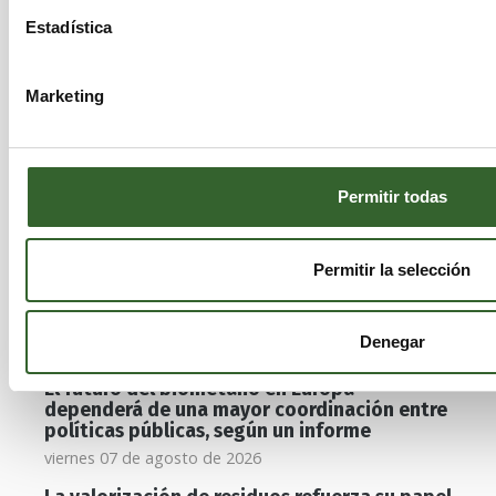
Estadística
Noticias relacionadas
Marketing
El packaging alimentario del futuro: más
fibra, más circularidad y nuevos retos
tecnológicos, según estudio
Permitir todas
domingo 09 de agosto de 2026
Una tonelada de residuos emerge de una
Permitir la selección
fosa en los Picos de Europa y revela el
alcance del abandono de residuos en
espacios remotos
Denegar
sábado 08 de agosto de 2026
El futuro del biometano en Europa
dependerá de una mayor coordinación entre
políticas públicas, según un informe
viernes 07 de agosto de 2026