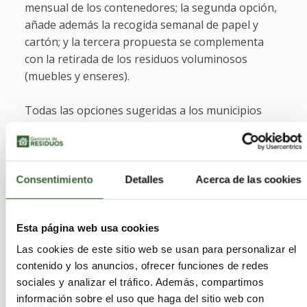
mensual de los contenedores; la segunda opción,
añade además la recogida semanal de papel y
cartón; y la tercera propuesta se complementa
con la retirada de los residuos voluminosos
(muebles y enseres).
Todas las opciones sugeridas a los municipios
incluyen los mínimos de calidad que imprime
PROMEDIO en todos sus servicios y valores
añadidos como la renovación del parque de
contenedores, la amortización de vehículos y
Consentimiento
Detalles
Acerca de las cookies
adquisición de nuevas unidades, la actualización
de padrones de abonados o las mejoras en
Esta página web usa cookies
tecnologías cofinanciadas por proyectos
europeos.
Las cookies de este sitio web se usan para personalizar el
contenido y los anuncios, ofrecer funciones de redes
Actualmente PROMEDIO gestiona la recogida de
sociales y analizar el tráfico. Además, compartimos
Residuos Sólidos Urbanos en 18 poblaciones y
información sobre el uso que haga del sitio web con