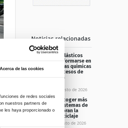
Noticias relacionadas
Los residuos plásticos
podrían transformarse en
materias primas químicas
Acerca de las cookies
mediante procesos de
oxidación más
sostenibles
viernes 07 de agosto de 2026
a
 funciones de redes sociales
Más allá de recoger más
con nuestros partners de
envases: los sistemas de
ue les haya proporcionado o
depósito mejoran la
calidad del reciclaje
s
jueves 06 de agosto de 2026