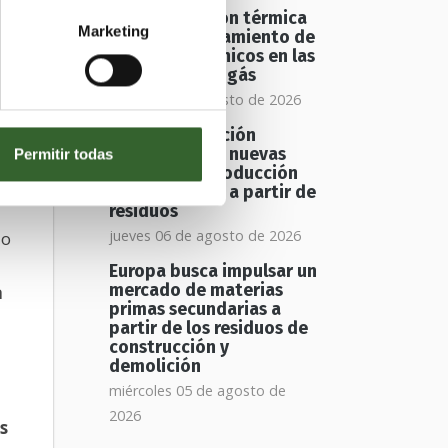
La recuperación térmica
Marketing
mejora el tratamiento de
residuos orgánicos en las
plantas de biogás
jueves 06 de agosto de 2026
Una investigación
española abre nuevas
Permitir todas
vías para la producción
de biometano a partir de
residuos
jueves 06 de agosto de 2026
do
Europa busca impulsar un
mercado de materias
a
primas secundarias a
partir de los residuos de
construcción y
demolición
miércoles 05 de agosto de
2026
os