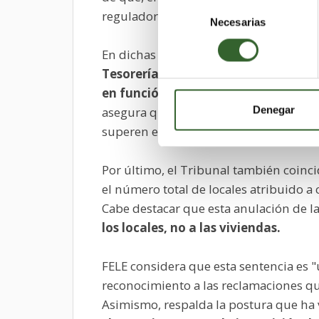
Selección
reguladora de la tasa por recogida de
Necesarias
de
consentimiento
En dichas alegaciones, FELE denuncia
Tesorería, relacionados con la tarif
en función de su superficie.
Alegacion
Denegar
asegura que no es posible comprobar q
superen el coste del servicio de basura
Por último, el Tribunal también coinc
el número total de locales atribuido a 
Cabe destacar que esta anulación de l
los locales, no a las viviendas.
FELE considera que esta sentencia es "un
reconocimiento a las reclamaciones qu
Asimismo, respalda la postura que ha