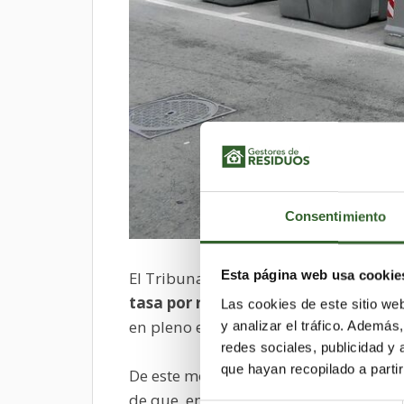
Consentimiento
Esta página web usa cookie
El Tribunal Superior de Justicia de Ca
tasa por recogida y tratamiento de 
Las cookies de este sitio we
en pleno el día 30 de diciembre de 2
y analizar el tráfico. Ademá
redes sociales, publicidad y
que hayan recopilado a parti
De este modo,
el TSJCyL da la razón
de que, en diciembre de 2022, present