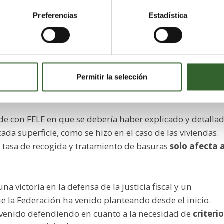
 basuras.
Preferencias
Estadística
ba la
falta de "datos fundamentales" en el informe de
a aplicada a alojamientos, locales y establecimientos
es que el TSJCyL da por buenas y que la sentencia
Permitir la selección
ue los ingresos correspondientes a los locales no
s, algo obligatorio en las tasas municipales.
ide con FELE en que se debería haber explicado y detalla
cada superficie, como se hizo en el caso de las viviendas.
a tasa de recogida y tratamiento de basuras
solo afecta 
a victoria en la defensa de la justicia fiscal y un
e la Federación ha venido planteando desde el inicio.
 venido defendiendo en cuanto a la necesidad de
criteri