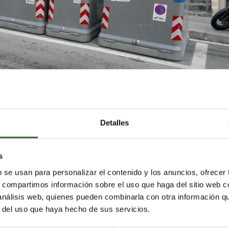
Detalles
s
stilla y León ha emitido una sentencia en la que
anula la
residuos para locales en Ponferrada,
que fue aprobad
b se usan para personalizar el contenido y los anuncios, ofrecer
022 durante el mandato de Olegario Ramón.
s, compartimos información sobre el uso que haga del sitio web 
 análisis web, quienes pueden combinarla con otra información q
r del uso que haya hecho de sus servicios.
 a la Federación Leonesa de Empresarios
(FELE) despué
ara alegaciones contra la modificación de la ordenanza