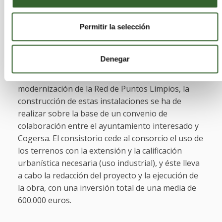
adquisición por parte del Consorcio de parcelas
en polígonos industriales o en zonas de uso
industrial. Estas medidas ya se pusieron en
Permitir la selección
práctica con carácter excepcional en los nuevos
puntos limpios de Grado, Ribadesella o Salas.
Denegar
Según lo previsto en el plan de ampliación y
modernización de la Red de Puntos Limpios, la
construcción de estas instalaciones se ha de
realizar sobre la base de un convenio de
colaboración entre el ayuntamiento interesado y
Cogersa. El consistorio cede al consorcio el uso de
los terrenos con la extensión y la calificación
urbanística necesaria (uso industrial), y éste lleva
a cabo la redacción del proyecto y la ejecución de
la obra, con una inversión total de una media de
600.000 euros.