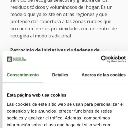
servicio de recogida selectiva y gratuita de los
residuos tóxicos y voluminosos del hogar. Es un
modelo que ya existe en otras regiones y que
pretende dar cobertura a las zonas rurales que
no cuenten en sus proximidades con un centro de
recogida al modo tradicional.
Patrocinio de iniciativas ciudadanas de
limpieza voluntaria
A lo largo de 2013 Cogersa pondrá en marcha una
Consentimiento
Detalles
Acerca de las cookies
línea de patrocinio de iniciativas populares de
limpiezas voluntarias de espacios verdes de uso
público tales como cauces de ríos, sistemas
Esta página web usa cookies
dunarios en playas, zonas verdes, etc. Bajo este
Las cookies de este sitio web se usan para personalizar el
paraguas se proporcionarán recursos (camiones,
contenido y los anuncios, ofrecer funciones de redes
contenedores, bolsas, y otros materiales) a los
sociales y analizar el tráfico. Además, compartimos
colectivos ciudadanos (asociaciones, grupos
información sobre el uso que haga del sitio web con