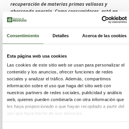
recuperación de materias primas valiosas y
ahorrando energía. Como consumidores, está en
nuestra mano garantizar este aprovechamiento
al depositar las pilas en sus contenedores
específicos y evitar que acaben en vertederos o
Consentimiento
Detalles
Acerca de las cookies
incineradoras, donde no reciben ningún tipo de
tratamiento”.
Esta página web usa cookies
En este sentido, y coincidiendo con la celebración
Las cookies de este sitio web se usan para personalizar el
del
Día Mundial del Reciclaje
, Ecopilas destaca la
contenido y los anuncios, ofrecer funciones de redes
gran concienciación ciudadana que existe en
sociales y analizar el tráfico. Además, compartimos
España en torno al reciclaje de pilas, y el esfuerzo
información sobre el uso que haga del sitio web con
realizado para convertirse en uno de los países
nuestros partners de redes sociales, publicidad y análisis
europeos con ratios más altos de recogida de
web, quienes pueden combinarla con otra información que
estos residuos.
les haya proporcionado o que hayan recopilado a partir del
uso que haya hecho de sus servicios.
Según la fundación, los ciudadanos no dudan en
contribuir al reciclado de las pilas, siempre y